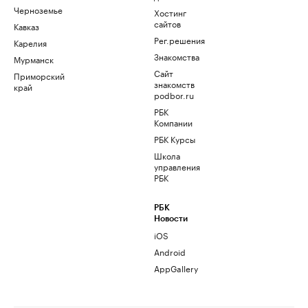
Черноземье
Хостинг
сайтов
Кавказ
Рег.решения
Карелия
Знакомства
Мурманск
Сайт
Приморский
знакомств
край
podbor.ru
РБК
Компании
РБК Курсы
Школа
управления
РБК
РБК
Новости
iOS
Android
AppGallery