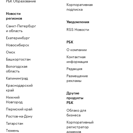
РБК Образование
Корпоративная
подписка
Новости
регионов
Уведомления
Санкт-Петербург
RSS Новости
и область
Екатеринбург
РБК
Новосибирск
О компании
Омск
Контактная
Башкортостан
информация
Вологодская
Редакция
область
Размещение
Калининград
рекламы
Краснодарский
край
Другие
Нижний
продукты
Новгород
РБК
Пермский край
Облако для
бизнеса
Ростов-на-Дону
Корпоративный
Татарстан
регистратор
Тюмень
доменов