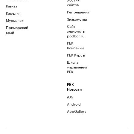
сайтов
Кавказ
Рег.решения
Карелия
Знакомства
Мурманск
Сайт
Приморский
знакомств
край
podbor.ru
РБК
Компании
РБК Курсы
Школа
управления
РБК
РБК
Новости
iOS
Android
AppGallery