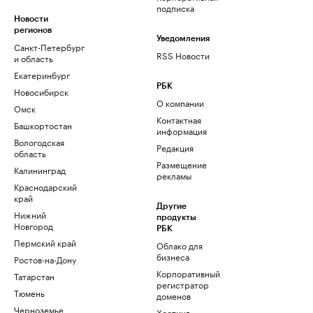
подписка
Новости
регионов
Уведомления
Санкт-Петербург
RSS Новости
и область
Екатеринбург
РБК
Новосибирск
О компании
Омск
Контактная
Башкортостан
информация
Вологодская
Редакция
область
Размещение
Калининград
рекламы
Краснодарский
край
Другие
Нижний
продукты
Новгород
РБК
Пермский край
Облако для
бизнеса
Ростов-на-Дону
Корпоративный
Татарстан
регистратор
Тюмень
доменов
Черноземье
Хостинг