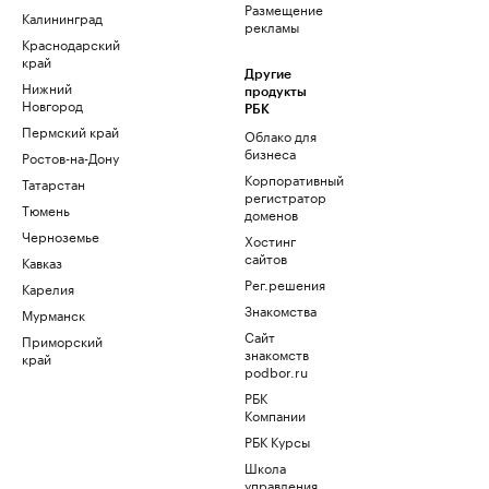
Размещение
Калининград
рекламы
Краснодарский
край
Другие
Нижний
продукты
Новгород
РБК
Пермский край
Облако для
бизнеса
Ростов-на-Дону
Корпоративный
Татарстан
регистратор
Тюмень
доменов
Черноземье
Хостинг
сайтов
Кавказ
Рег.решения
Карелия
Знакомства
Мурманск
Сайт
Приморский
знакомств
край
podbor.ru
РБК
Компании
РБК Курсы
Школа
управления