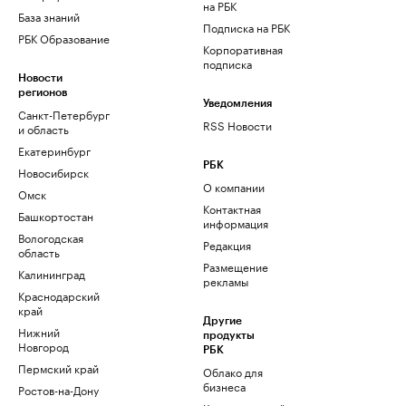
на РБК
База знаний
Подписка на РБК
РБК Образование
Корпоративная
подписка
Новости
регионов
Уведомления
Санкт-Петербург
RSS Новости
и область
Екатеринбург
РБК
Новосибирск
О компании
Омск
Контактная
Башкортостан
информация
Вологодская
Редакция
область
Размещение
Калининград
рекламы
Краснодарский
край
Другие
Нижний
продукты
Новгород
РБК
Пермский край
Облако для
бизнеса
Ростов-на-Дону