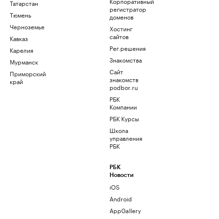
Корпоративный
Татарстан
регистратор
Тюмень
доменов
Черноземье
Хостинг
сайтов
Кавказ
Рег.решения
Карелия
Знакомства
Мурманск
Сайт
Приморский
знакомств
край
podbor.ru
РБК
Компании
РБК Курсы
Школа
управления
РБК
РБК
Новости
iOS
Android
AppGallery