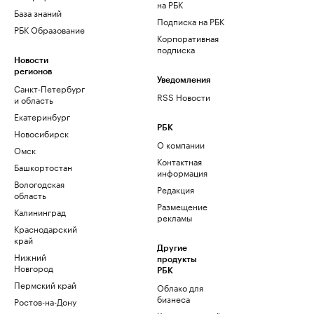
на РБК
База знаний
Подписка на РБК
РБК Образование
Корпоративная
подписка
Новости
регионов
Уведомления
Санкт-Петербург
RSS Новости
и область
Екатеринбург
РБК
Новосибирск
О компании
Омск
Контактная
Башкортостан
информация
Вологодская
Редакция
область
Размещение
Калининград
рекламы
Краснодарский
край
Другие
Нижний
продукты
Новгород
РБК
Пермский край
Облако для
бизнеса
Ростов-на-Дону