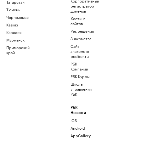
Корпоративный
Татарстан
регистратор
Тюмень
доменов
Черноземье
Хостинг
сайтов
Кавказ
Рег.решения
Карелия
Знакомства
Мурманск
Сайт
Приморский
знакомств
край
podbor.ru
РБК
Компании
РБК Курсы
Школа
управления
РБК
РБК
Новости
iOS
Android
AppGallery