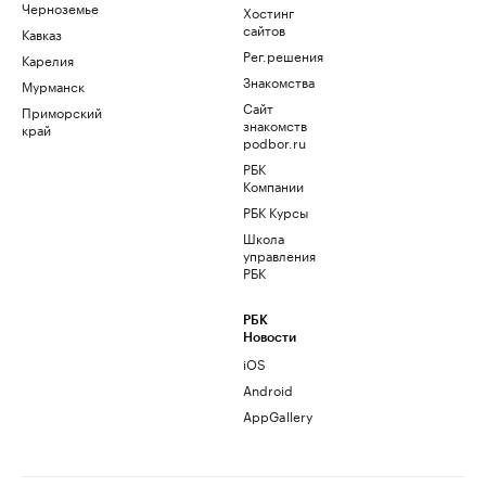
Черноземье
Хостинг
сайтов
Кавказ
Рег.решения
Карелия
Знакомства
Мурманск
Сайт
Приморский
знакомств
край
podbor.ru
РБК
Компании
РБК Курсы
Школа
управления
РБК
РБК
Новости
iOS
Android
AppGallery