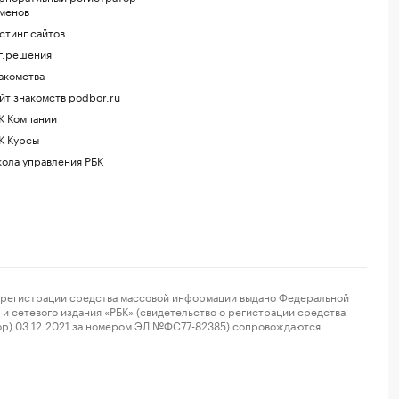
менов
стинг сайтов
г.решения
акомства
йт знакомств podbor.ru
К Компании
К Курсы
ола управления РБК
регистрации средства массовой информации выдано Федеральной
и сетевого издания «РБК» (свидетельство о регистрации средства
ор) 03.12.2021 за номером ЭЛ №ФС77-82385) сопровождаются