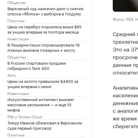
Общество
Верховный суд назначил дело о снятии
списка «Яблока» с выборов в Госдуму
Фото: РБК 
Политика
Цены на серебро поднялись выше $65
за унцию впервые за полтора месяца
Средний 
Инвестиции
трехлетне
В Люцерне пауки спровоцировали 19
Это на 37
ложных вызовов пожарных к мосту
просроче
Общество
В России стартовали продажи
данные пр
гибридного Tank 400
относител
Авто
Цены на золото превысили $4400 за
унцию впервые с июня
Аналитики
Инвестиции
населения
Искусственный интеллект вызовет
денежные
массовые увольнения — и еще 10
с аналог
мифов
РБК и Yandex Cloud
же время
Тимур Иванов обжаловал в Верховном
сберегате
суде первый приговор
Политика