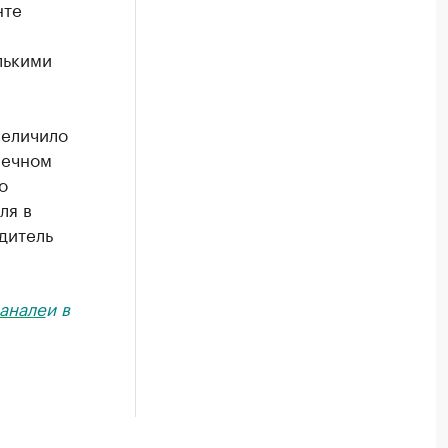
нте
лькими
величило
нечном
о
ля в
дитель
анале
и в