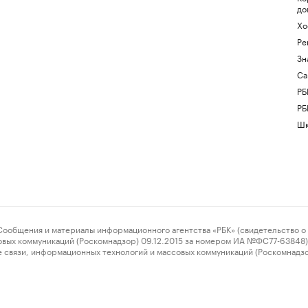
до
Хо
Ре
Зн
Са
РБ
РБ
Шк
ения и материалы информационного агентства «РБК» (свидетельство о 
овых коммуникаций (Роскомнадзор) 09.12.2015 за номером ИА №ФС77-63848) 
 связи, информационных технологий и массовых коммуникаций (Роскомнадз