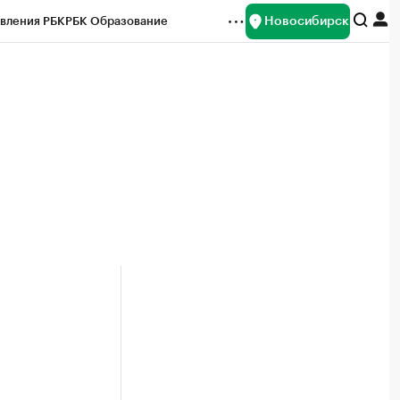
Новосибирск
вления РБК
РБК Образование
редитные рейтинги
Франшизы
Газета
ок наличной валюты