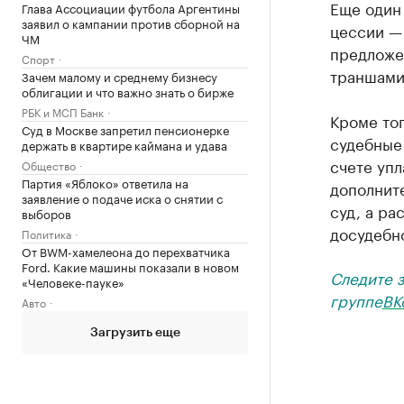
Еще один
Глава Ассоциации футбола Аргентины
заявил о кампании против сборной на
цессии — 
ЧМ
предложе
Спорт
траншами
Зачем малому и среднему бизнесу
облигации и что важно знать о бирже
РБК и МСП Банк
Кроме тог
Суд в Москве запретил пенсионерке
судебные 
держать в квартире каймана и удава
счете упл
Общество
Партия «Яблоко» ответила на
дополнит
заявление о подаче иска о снятии с
суд, а ра
выборов
досудебно
Политика
От BWM-хамелеона до перехватчика
Ford. Какие машины показали в новом
Следите 
«Человеке-пауке»
группе
ВК
Авто
Загрузить еще