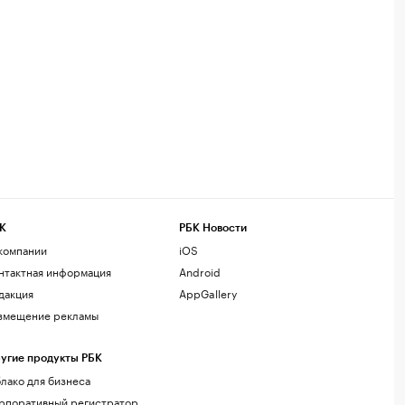
К
РБК Новости
компании
iOS
нтактная информация
Android
дакция
AppGallery
змещение рекламы
угие продукты РБК
лако для бизнеса
рпоративный регистратор