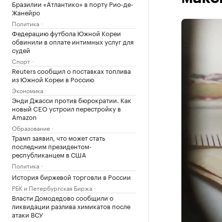
Бразилии «Атлантико» в порту Рио-де-
Жанейро
Политика
Федерацию футбола Южной Кореи
обвинили в оплате интимных услуг для
судей
Спорт
Reuters сообщил о поставках топлива
из Южной Кореи в Россию
Экономика
Энди Джасси против бюрократии. Как
новый CEO устроил перестройку в
Amazon
Образование
Трамп заявил, что может стать
последним президентом-
республиканцем в США
Политика
История биржевой торговли в России
РБК и Петербургская Биржа
Власти Домодедово сообщили о
ликвидации разлива химикатов после
атаки ВСУ