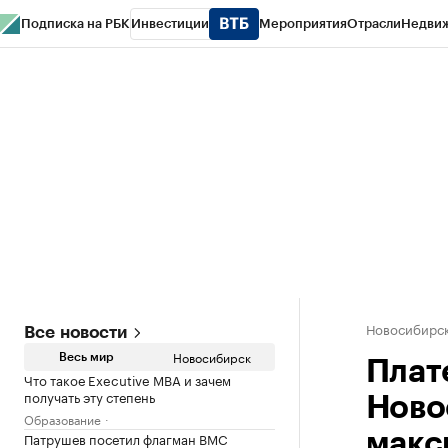
Подписка на РБК
Инвестиции
Мероприятия
Отрасли
Недви
РБК Курсы
РБК Life
Тренды
Визионеры
Национальные проекты
Горо
Спецпроекты СПб
Конференции СПб
Спецпроекты
Проверка конт
Новосибирс
Все новости
Новосибирск
Весь мир
Плат
Что такое Executive MBA и зачем
получать эту степень
Ново
Образование
Патрушев посетил флагман ВМС
макс