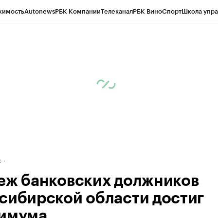
жимость
Autonews
РБК Компании
Телеканал
РБК Вино
Спорт
Школа упра
д
Стиль
Крипто
РБК Бизнес-среда
Дискуссионный клуб
Исследования
К
рагентов
Политика
Экономика
Бизнес
Технологии и медиа
Финансы
Рын
к
еж банковских должников
сибирской области достиг
имума