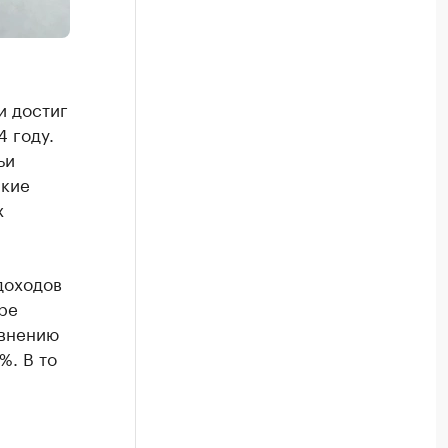
и достиг
4 году.
ьи
акие
х
доходов
ре
авнению
%. В то