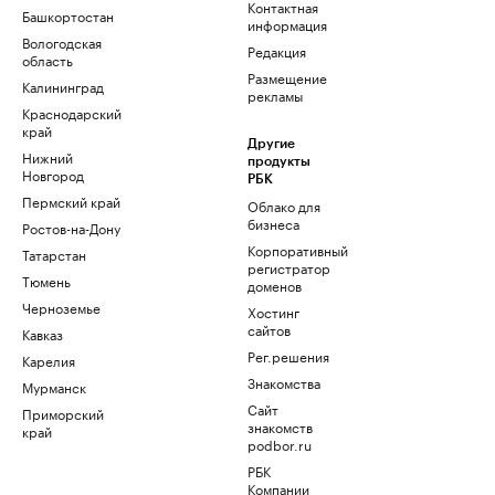
Контактная
Башкортостан
информация
Вологодская
Редакция
область
Размещение
Калининград
рекламы
Краснодарский
край
Другие
Нижний
продукты
Новгород
РБК
Пермский край
Облако для
бизнеса
Ростов-на-Дону
Корпоративный
Татарстан
регистратор
Тюмень
доменов
Черноземье
Хостинг
сайтов
Кавказ
Рег.решения
Карелия
Знакомства
Мурманск
Сайт
Приморский
знакомств
край
podbor.ru
РБК
Компании