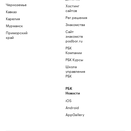
Черноземье
Хостинг
сайтов
Кавказ
Рег.решения
Карелия
Знакомства
Мурманск
Сайт
Приморский
знакомств
край
podbor.ru
РБК
Компании
РБК Курсы
Школа
управления
РБК
РБК
Новости
iOS
Android
AppGallery