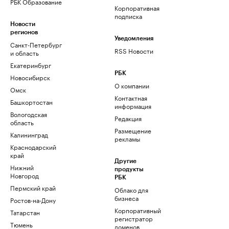
РБК Образование
Корпоративная
подписка
Новости
регионов
Уведомления
Санкт-Петербург
RSS Новости
и область
Екатеринбург
РБК
Новосибирск
О компании
Омск
Контактная
Башкортостан
информация
Вологодская
Редакция
область
Размещение
Калининград
рекламы
Краснодарский
край
Другие
Нижний
продукты
Новгород
РБК
Пермский край
Облако для
бизнеса
Ростов-на-Дону
Корпоративный
Татарстан
регистратор
Тюмень
доменов