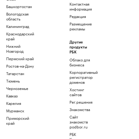
Контактная
Башкортостан
информация
Вологодская
Редакция
область
Размещение
Калининград
рекламы
Краснодарский
край
Другие
Нижний
продукты
Новгород
РБК
Пермский край
Облако для
бизнеса
Ростов-на-Дону
Корпоративный
Татарстан
регистратор
Тюмень
доменов
Черноземье
Хостинг
сайтов
Кавказ
Рег.решения
Карелия
Знакомства
Мурманск
Сайт
Приморский
знакомств
край
podbor.ru
РБК
Компании