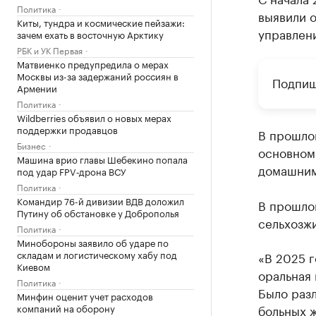
Политика
выявили о
Киты, тундра и космические пейзажи:
управлен
зачем ехать в восточную Арктику
РБК и УК Первая
Матвиенко предупредила о мерах
Москвы из-за задержаний россиян в
Подпиш
Армении
Политика
Wildberries объявил о новых мерах
поддержки продавцов
В прошло
Бизнес
основном
Машина врио главы Шебекино попала
домашним
под удар FPV‑дрона ВСУ
Политика
Командир 76-й дивизии ВДВ доложил
В прошло
Путину об обстановке у Доброполья
сельхозжи
Политика
Минобороны заявило об ударе по
складам и логистическому хабу под
«В 2025 
Киевом
оральная
Политика
Было раз
Минфин оценит учет расходов
компаний на оборону
больных ж