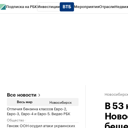
Подписка на РБК
Инвестиции
Мероприятия
Отрасли
Недви
РБК Курсы
РБК Life
Тренды
Визионеры
Национальные проекты
Горо
Спецпроекты СПб
Конференции СПб
Спецпроекты
Проверка конт
Новосибирс
Все новости
Новосибирск
Весь мир
В 53
Отличия бензина классов Евро-2,
Евро-3, Евро-4 и Евро-5. Видео РБК
Ново
Общество
Генсек ООН осудил атаки украинских
беше