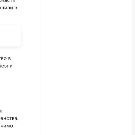
бщили в
во в
лезни
а
енства.
ечимо