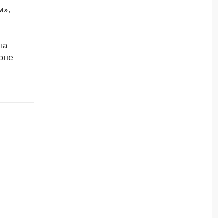
м», —
ла
оне