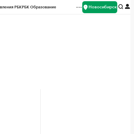
Новосибирск
вления РБК
РБК Образование
редитные рейтинги
Франшизы
Газета
ок наличной валюты