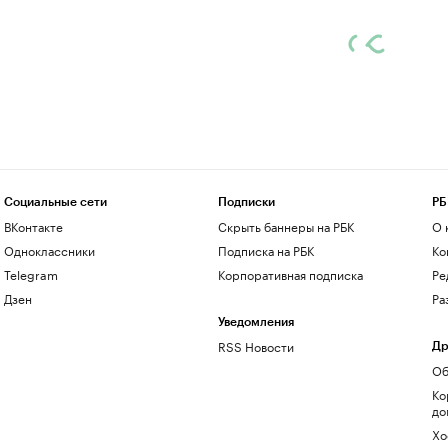
Социальные сети
Подписки
РБ
ВКонтакте
Скрыть баннеры на РБК
О 
Одноклассники
Подписка на РБК
Ко
Telegram
Корпоративная подписка
Ре
Дзен
Ра
Уведомления
RSS Новости
Др
Об
Ко
до
Хо