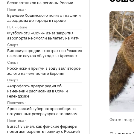
беспилотников на регионы России
Политика
Будущее Ходынского поля: от пашни и
аэродрома до города в городе
РБК и Stone
Футболисты «Сочи» из-за закрытия
аэропорта не смогли вылететь на матч
Спорт
Винисиус продлил контракт с «Реалом»
на фоне слухов об уходе в «Арсенал»
Спорт
Российский прыгун в воду взял второе
золото на чемпионате Европы
Спорт
«Аэрофлот» предупредил об
изменении расписания в Сочи и
Геленджике
Политика
Ярославский губернатор сообщил о
потушенных резервуарах с топливом
Фото: imag
Политика
Euractiv узнал, как финские фермеры
помогают охранять границу с Россией
С начала 