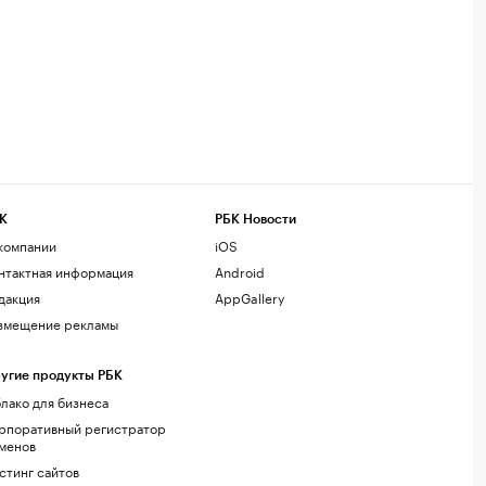
К
РБК Новости
компании
iOS
нтактная информация
Android
дакция
AppGallery
змещение рекламы
угие продукты РБК
лако для бизнеса
рпоративный регистратор
менов
стинг сайтов