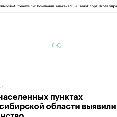
жимость
Autonews
РБК Компании
Телеканал
РБК Вино
Спорт
Школа упра
д
Стиль
Крипто
РБК Бизнес-среда
Дискуссионный клуб
Исследования
К
рагентов
Политика
Экономика
Бизнес
Технологии и медиа
Финансы
Рын
к
 населенных пунктах
сибирской области выявили
нство