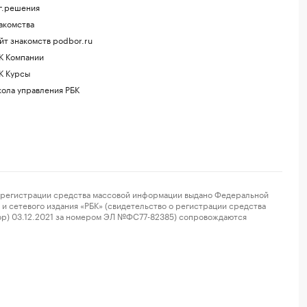
г.решения
акомства
йт знакомств podbor.ru
К Компании
К Курсы
ола управления РБК
регистрации средства массовой информации выдано Федеральной
и сетевого издания «РБК» (свидетельство о регистрации средства
ор) 03.12.2021 за номером ЭЛ №ФС77-82385) сопровождаются