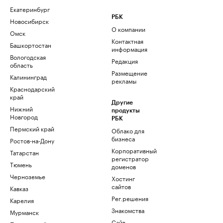
Екатеринбург
РБК
Новосибирск
О компании
Омск
Контактная
Башкортостан
информация
Вологодская
Редакция
область
Размещение
Калининград
рекламы
Краснодарский
край
Другие
Нижний
продукты
Новгород
РБК
Пермский край
Облако для
бизнеса
Ростов-на-Дону
Корпоративный
Татарстан
регистратор
Тюмень
доменов
Черноземье
Хостинг
сайтов
Кавказ
Рег.решения
Карелия
Знакомства
Мурманск
Сайт