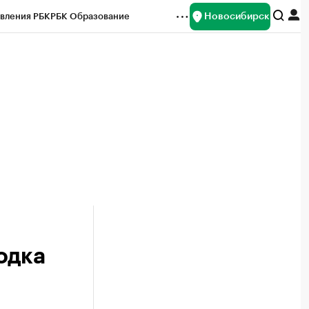
Новосибирск
вления РБК
РБК Образование
редитные рейтинги
Франшизы
Газета
ок наличной валюты
одка