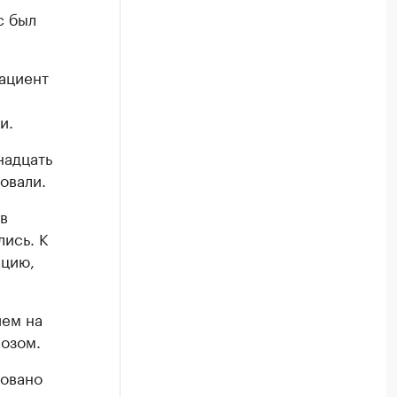
с был
ациент
и.
надцать
овали.
в
лись. К
кцию,
ием на
нозом.
ровано