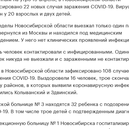
сировано 22 новых случая заражения COVID-19. Виру
н у 20 взрослых и двух детей.
еделы Новосибирской области выезжал только один п
вернулся из Москвы и находился под медицинским
дением. У него нет клинических проявлений инфекци
ь человек контактировали с инфицированными. Один
ек никуда не выезжали и с зараженными не контактир
 в Новосибирской области зафиксировано 108 случае
ения COVID-19. Выздоровели 16 человек, трое сконча
у районов, в которых выявили коронавирусную инфе
ились Колыванский и Здвинский.
ской больнице № 3 находятся 32 ребенка с подозрен
-19. В том числе трое детей с подтвержденным диаг
екционную больницу № 1 Новосибирска госпитализи