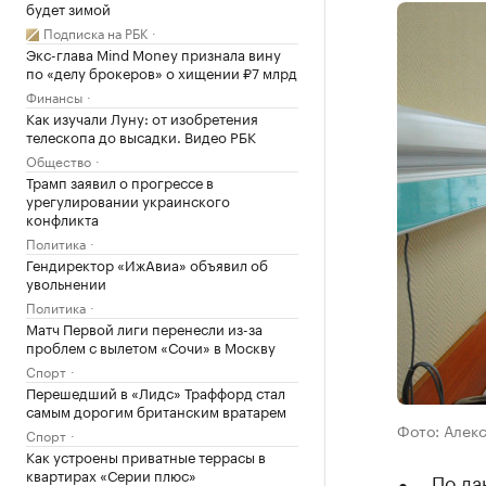
будет зимой
Подписка на РБК
Экс-глава Mind Money признала вину
по «делу брокеров» о хищении ₽7 млрд
Финансы
Как изучали Луну: от изобретения
телескопа до высадки. Видео РБК
Общество
Трамп заявил о прогрессе в
урегулировании украинского
конфликта
Политика
Гендиректор «ИжАвиа» объявил об
увольнении
Политика
Матч Первой лиги перенесли из-за
проблем с вылетом «Сочи» в Москву
Спорт
Перешедший в «Лидс» Траффорд стал
самым дорогим британским вратарем
Фото: Алекс
Спорт
Как устроены приватные террасы в
квартирах «Серии плюс»
По да