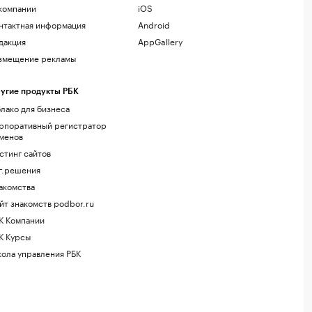
компании
iOS
нтактная информация
Android
дакция
AppGallery
змещение рекламы
угие продукты РБК
лако для бизнеса
рпоративный регистратор
менов
стинг сайтов
г.решения
акомства
йт знакомств podbor.ru
К Компании
К Курсы
ола управления РБК