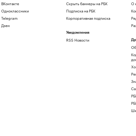
ВКонтакте
Скрыть баннеры на РБК
О 
Одноклассники
Подписка на РБК
Ко
Telegram
Корпоративная подписка
Ре
Дзен
Ра
Уведомления
RSS Новости
Др
Об
Ко
до
Хо
Ре
Зн
Са
РБ
РБ
Шк