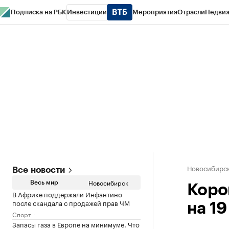
Подписка на РБК
Инвестиции
Мероприятия
Отрасли
Недви
РБК Курсы
РБК Life
Тренды
Визионеры
Национальные проекты
Горо
Спецпроекты СПб
Конференции СПб
Спецпроекты
Проверка конт
Новосибирс
Все новости
Новосибирск
Весь мир
Коро
В Африке поддержали Инфантино
после скандала с продажей прав ЧМ
на 19
Спорт
Запасы газа в Европе на минимуме. Что