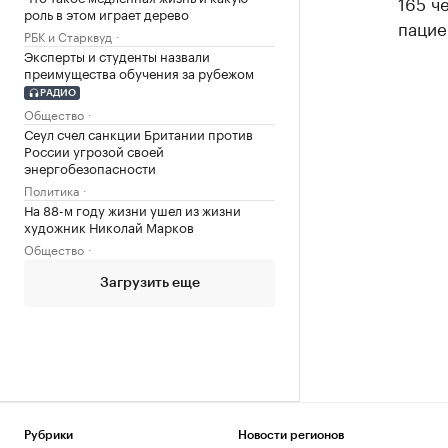
165 ч
роль в этом играет дерево
пацие
РБК и Старквуд
Эксперты и студенты назвали
преимущества обучения за рубежом
РАДИО
Общество
Сеул счел санкции Британии против
России угрозой своей
энергобезопасности
Политика
На 88-м году жизни ушел из жизни
художник Николай Марков
Общество
Загрузить еще
Рубрики
Новости регионов