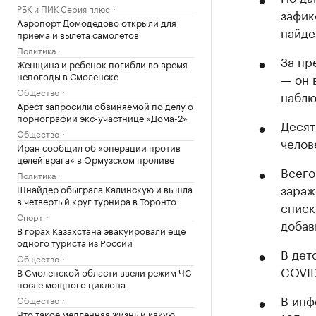
РБК и ПИК Серия плюс
зафик
Аэропорт Домодедово открыли для
найде
приема и вылета самолетов
Политика
За пр
Женщина и ребенок погибли во время
непогоды в Смоленске
— он 
Общество
наблю
Арест запросили обвиняемой по делу о
порнографии экс-участнице «Дома-2»
Десят
Общество
челов
Иран сообщил об «операции против
целей врага» в Ормузском проливе
Всего
Политика
зараж
Шнайдер обыграла Калинскую и вышла
в четвертый круг турнира в Торонто
списк
Спорт
добав
В горах Казахстана эвакуировали еще
одного туриста из России
В дет
Общество
COVID
В Смоленской области ввели режим ЧС
после мощного циклона
В инф
Общество
Что такое медленная жизнь и какую