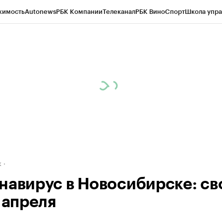
жимость
Autonews
РБК Компании
Телеканал
РБК Вино
Спорт
Школа упра
д
Стиль
Крипто
РБК Бизнес-среда
Дискуссионный клуб
Исследования
К
рагентов
Политика
Экономика
Бизнес
Технологии и медиа
Финансы
Рын
к
навирус в Новосибирске: св
 апреля