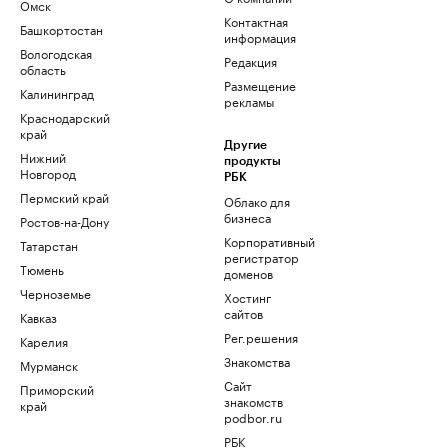
Омск
Контактная
Башкортостан
информация
Вологодская
Редакция
область
Размещение
Калининград
рекламы
Краснодарский
край
Другие
Нижний
продукты
Новгород
РБК
Пермский край
Облако для
бизнеса
Ростов-на-Дону
Корпоративный
Татарстан
регистратор
Тюмень
доменов
Черноземье
Хостинг
сайтов
Кавказ
Рег.решения
Карелия
Знакомства
Мурманск
Сайт
Приморский
знакомств
край
podbor.ru
РБК