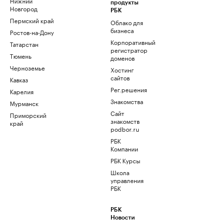
Нижний
продукты
Новгород
РБК
Пермский край
Облако для
бизнеса
Ростов-на-Дону
Корпоративный
Татарстан
регистратор
Тюмень
доменов
Черноземье
Хостинг
сайтов
Кавказ
Рег.решения
Карелия
Знакомства
Мурманск
Сайт
Приморский
знакомств
край
podbor.ru
РБК
Компании
РБК Курсы
Школа
управления
РБК
РБК
Новости