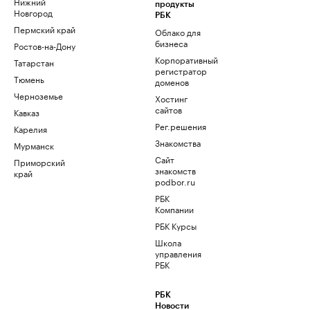
Нижний
продукты
Новгород
РБК
Пермский край
Облако для
бизнеса
Ростов-на-Дону
Корпоративный
Татарстан
регистратор
Тюмень
доменов
Черноземье
Хостинг
сайтов
Кавказ
Рег.решения
Карелия
Знакомства
Мурманск
Сайт
Приморский
знакомств
край
podbor.ru
РБК
Компании
РБК Курсы
Школа
управления
РБК
РБК
Новости