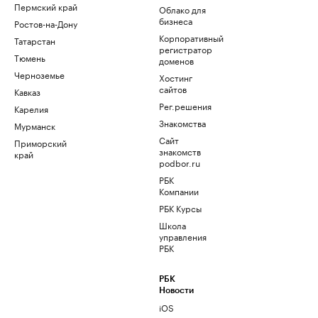
Пермский край
Облако для
бизнеса
Ростов-на-Дону
Корпоративный
Татарстан
регистратор
Тюмень
доменов
Черноземье
Хостинг
сайтов
Кавказ
Рег.решения
Карелия
Знакомства
Мурманск
Сайт
Приморский
знакомств
край
podbor.ru
РБК
Компании
РБК Курсы
Школа
управления
РБК
РБК
Новости
iOS