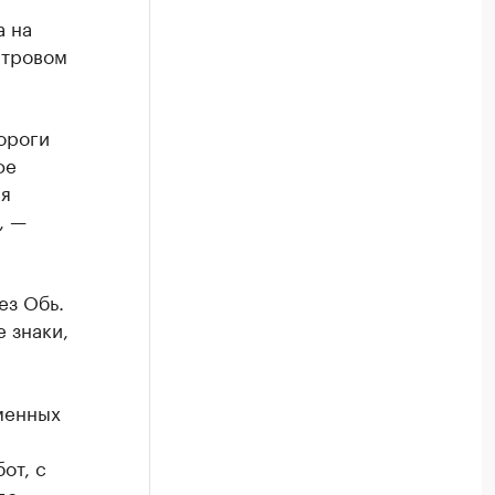
а на
етровом
дороги
фе
ая
, —
ез Обь.
 знаки,
менных
от, с
до