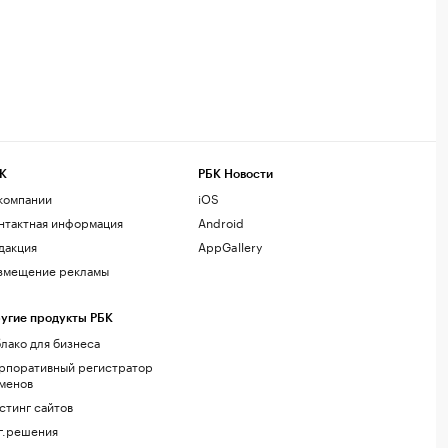
К
РБК Новости
компании
iOS
нтактная информация
Android
дакция
AppGallery
змещение рекламы
угие продукты РБК
лако для бизнеса
рпоративный регистратор
менов
стинг сайтов
г.решения