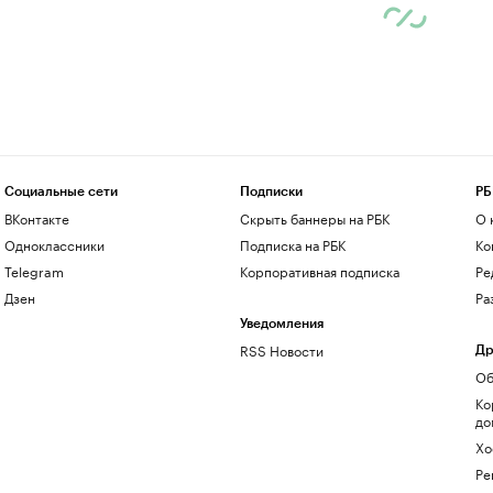
Социальные сети
Подписки
РБ
ВКонтакте
Скрыть баннеры на РБК
О 
Одноклассники
Подписка на РБК
Ко
Telegram
Корпоративная подписка
Ре
Дзен
Ра
Уведомления
RSS Новости
Др
Об
Ко
до
Хо
Ре