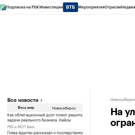
Подписка на РБК
Инвестиции
Мероприятия
Отрасли
Недви
РБК Курсы
РБК Life
Тренды
Визионеры
Национальные проекты
Горо
Спецпроекты СПб
Конференции СПб
Спецпроекты
Проверка конт
Новосибирс
Все новости
Новосибирск
Весь мир
На у
Как облигационный долг помог решить
задачи реального бизнеса. Кейсы
огра
РБК и МСП Банк
Глава Адыгеи рассказал о последствиях