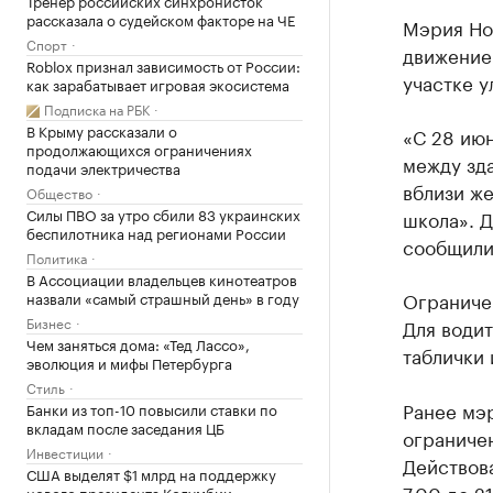
Тренер российских синхронисток
рассказала о судейском факторе на ЧЕ
Мэрия Но
Спорт
движение 
Roblox признал зависимость от России:
участке у
как зарабатывает игровая экосистема
Подписка на РБК
В Крыму рассказали о
«С 28 июн
продолжающихся ограничениях
между зда
подачи электричества
вблизи ж
Общество
Силы ПВО за утро сбили 83 украинских
школа». Д
беспилотника над регионами России
сообщили
Политика
В Ассоциации владельцев кинотеатров
Ограничен
назвали «самый страшный день» в году
Бизнес
Для води
Чем заняться дома: «Тед Лассо»,
таблички 
эволюция и мифы Петербурга
Стиль
Ранее мэ
Банки из топ-10 повысили ставки по
вкладам после заседания ЦБ
ограничен
Инвестиции
Действова
США выделят $1 млрд на поддержку
7.00 до 2
нового президента Колумбии