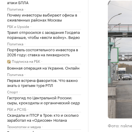
атаки БПЛА
Политика
Почему инвесторы выбирают офисы в
оживленных районах Москвы
РБК и Upside
Трамп отпросился с заседания Госдепа
пораньше, чтобы «вести войну». Видео
Политика
Портфель состоятельного инвестора в
2026 году: ставка на ликвидность
Подписка на РБК
Военная операция на Украине. Онлайн
Политика
Первая встреча фаворитов. Что важно
знать о третьем туре РПЛ
Спорт
Гастрогид по Центральной России:
сыры, крокодилы и органический сидр
РБК и РСХБ
Скандалы и ПТСР в Трое: кто и сколько
заработал на «Одиссее» Нолана
Фото: nskne
Технологии и медиа