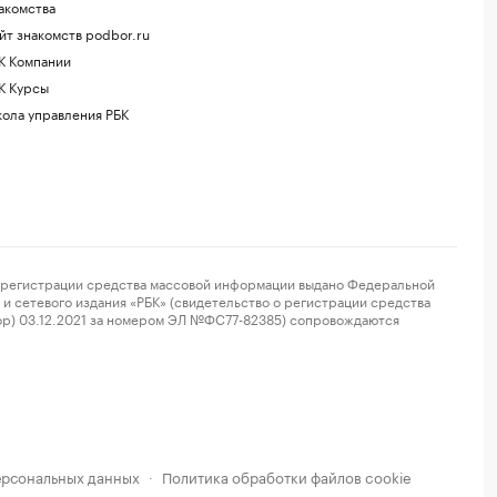
акомства
йт знакомств podbor.ru
К Компании
К Курсы
ола управления РБК
регистрации средства массовой информации выдано Федеральной
и сетевого издания «РБК» (свидетельство о регистрации средства
ор) 03.12.2021 за номером ЭЛ №ФС77-82385) сопровождаются
ерсональных данных
Политика обработки файлов cookie
·