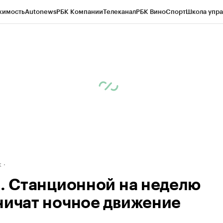
жимость
Autonews
РБК Компании
Телеканал
РБК Вино
Спорт
Школа упра
д
Стиль
Крипто
РБК Бизнес-среда
Дискуссионный клуб
Исследования
К
рагентов
Политика
Экономика
Бизнес
Технологии и медиа
Финансы
Рын
к
л. Станционной на неделю
ничат ночное движение