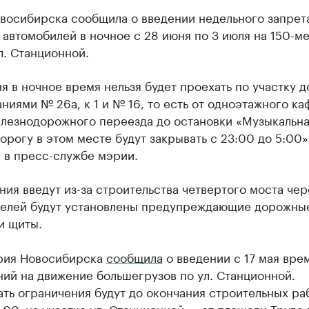
восибирска сообщила о введении недельного запрет
автомобилей в ночное с 28 июня по 3 июля на 150-м
л. Станционной.
я в ночное время нельзя будет проехать по участку 
ниями № 26а, к 1 и № 16, то есть от одноэтажного ка
елезнодорожного переезда до остановки «Музыкальн
орогу в этом месте будут закрывать с 23:00 до 5:00»
 в пресс-службе мэрии.
ия введут из-за строительства четвертого моста чер
телей будут установлены предупреждающие дорожные
и щиты.
рия Новосибирска
сообщила
о введении с 17 мая вре
ий на движение большегрузов по ул. Станционной.
ть ограничения будут до окончания строительных раб
1.00, на участке ул. Станционной — от площади Труда 