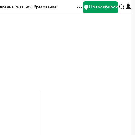
Новосибирск
вления РБК
РБК Образование
редитные рейтинги
Франшизы
Газета
ок наличной валюты