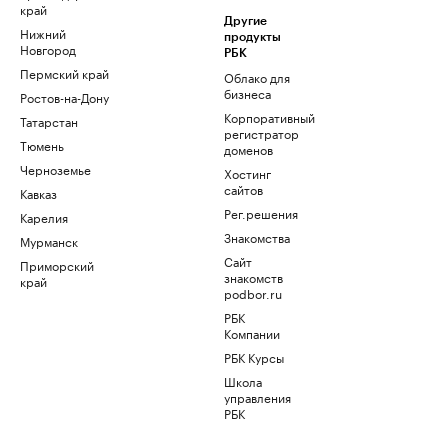
край
Другие
Нижний
продукты
Новгород
РБК
Пермский край
Облако для
бизнеса
Ростов-на-Дону
Корпоративный
Татарстан
регистратор
Тюмень
доменов
Черноземье
Хостинг
сайтов
Кавказ
Рег.решения
Карелия
Знакомства
Мурманск
Сайт
Приморский
знакомств
край
podbor.ru
РБК
Компании
РБК Курсы
Школа
управления
РБК