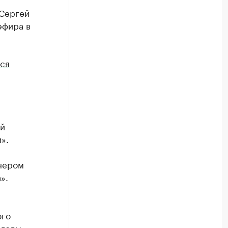
 Сергей
эфира в
тся
ей
».
нером
».
ого
 годы