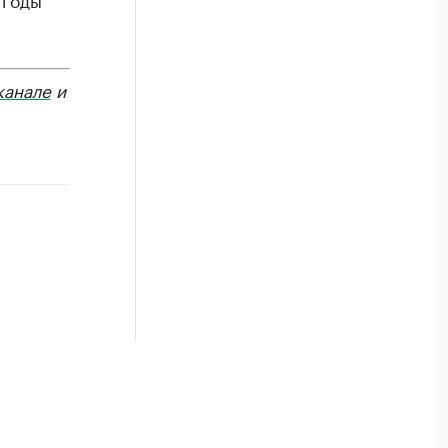
канале
и