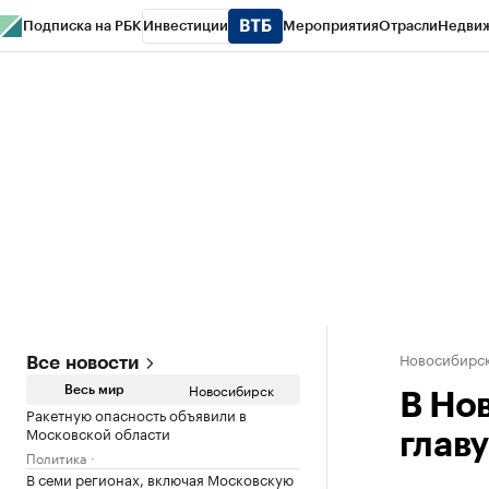
Подписка на РБК
Инвестиции
Мероприятия
Отрасли
Недви
РБК Курсы
РБК Life
Тренды
Визионеры
Национальные проекты
Горо
Спецпроекты СПб
Конференции СПб
Спецпроекты
Проверка конт
Новосибирс
Все новости
Новосибирск
Весь мир
В Но
Ракетную опасность объявили в
Московской области
глав
Политика
В семи регионах, включая Московскую