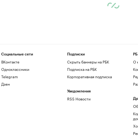
Социальные сети
Подписки
РБ
ВКонтакте
Скрыть баннеры на РБК
О 
Одноклассники
Подписка на РБК
Ко
Telegram
Корпоративная подписка
Ре
Дзен
Ра
Уведомления
RSS Новости
Др
Об
Ко
до
Хо
Ре