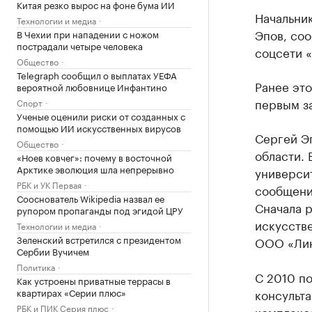
Китая резко вырос на фоне бума ИИ
Начальни
Технологии и медиа
Эпов, соо
В Чехии при нападении с ножом
пострадали четыре человека
соцсети «
Общество
Telegraph сообщил о выплатах УЕФА
Ранее эт
вероятной любовнице Инфантино
первым з
Спорт
Ученые оценили риски от созданных с
помощью ИИ искусственных вирусов
Сергей Эп
Общество
области.
«Ноев ковчег»: почему в восточной
Арктике эволюция шла непрерывно
универси
РБК и УК Первая
сообщени
Сооснователь Wikipedia назвал ее
Сначала 
рупором пропаганды под эгидой ЦРУ
искусств
Технологии и медиа
Зеленский встретился с президентом
ООО «Лин
Сербии Вучичем
Политика
С 2010 по
Как устроены приватные террасы в
квартирах «Серии плюс»
консульт
РБК и ПИК Серия плюс
комплекс