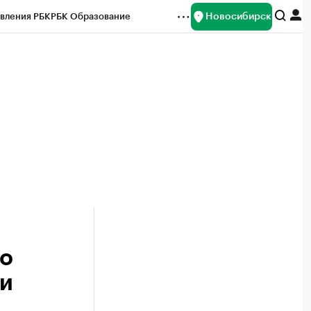
Новосибирск
вления РБК
РБК Образование
редитные рейтинги
Франшизы
Газета
ок наличной валюты
го
ии