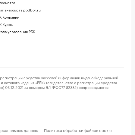
акомства
йт знакомств podbor.ru
К Компании
К Курсы
ола управления РБК
регистрации средства массовой информации выдано Федеральной
и сетевого издания «РБК» (свидетельство о регистрации средства
ор) 03.12.2021 за номером ЭЛ №ФС77-82385) сопровождаются
ерсональных данных
Политика обработки файлов cookie
·