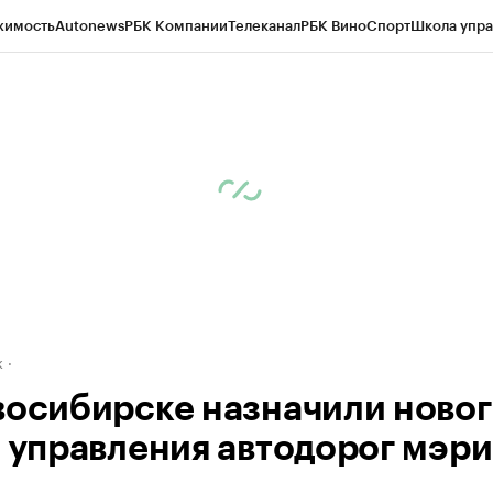
жимость
Autonews
РБК Компании
Телеканал
РБК Вино
Спорт
Школа упра
д
Стиль
Крипто
РБК Бизнес-среда
Дискуссионный клуб
Исследования
К
рагентов
Политика
Экономика
Бизнес
Технологии и медиа
Финансы
Рын
к
восибирске назначили ново
у управления автодорог мэр