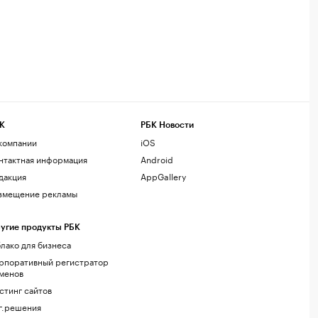
К
РБК Новости
компании
iOS
нтактная информация
Android
дакция
AppGallery
змещение рекламы
угие продукты РБК
лако для бизнеса
рпоративный регистратор
менов
стинг сайтов
г.решения