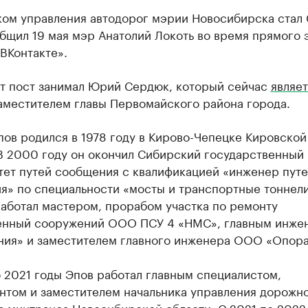
ком управления автодорог мэрии Новосибирска стал
бщил 19 мая мэр Анатолий Локоть во время прямого 
ВКонтакте».
от пост занимал Юрий Сердюк, который сейчас
являе
аместителем главы Первомайского района города.
ов родился в 1978 году в Кирово-Чепецке Кировской
 В 2000 году он окончил Сибирский государственный
тет путей сообщения с квалификацией «инженер пут
я» по специальности «мосты и транспортные тоннели
работал мастером, прорабом участка по ремонту
енный сооружений ООО ПСУ 4 «НМС», главным инже
ия» и заместителем главного инженера ООО «Опора
 2021 годы Эпов работал главным специалистом,
антом и заместителем начальника управления дорожн
а минтранса Новосибирской области. С 2021 по 2022