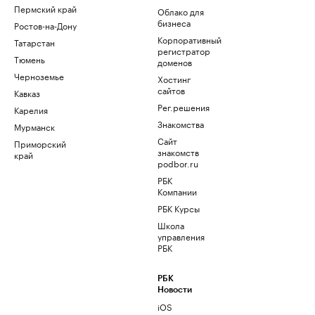
Пермский край
Облако для
бизнеса
Ростов-на-Дону
Корпоративный
Татарстан
регистратор
Тюмень
доменов
Черноземье
Хостинг
сайтов
Кавказ
Рег.решения
Карелия
Знакомства
Мурманск
Сайт
Приморский
знакомств
край
podbor.ru
РБК
Компании
РБК Курсы
Школа
управления
РБК
РБК
Новости
iOS