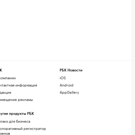
К
РБК Новости
компании
iOS
нтактная информация
Android
дакция
AppGallery
змещение рекламы
угие продукты РБК
лако для бизнеса
рпоративный регистратор
менов