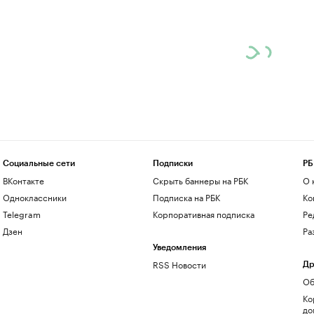
Социальные сети
Подписки
РБ
ВКонтакте
Скрыть баннеры на РБК
О 
Одноклассники
Подписка на РБК
Ко
Telegram
Корпоративная подписка
Ре
Дзен
Ра
Уведомления
RSS Новости
Др
Об
Ко
до