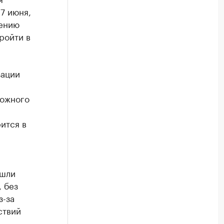
7 июня,
лению
ройти в
зации
рожного
ится в
ошли
 без
з-за
ствий