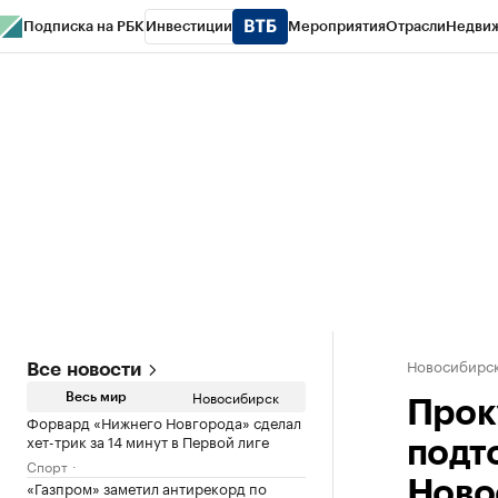
Подписка на РБК
Инвестиции
Мероприятия
Отрасли
Недви
РБК Курсы
РБК Life
Тренды
Визионеры
Национальные проекты
Горо
Спецпроекты СПб
Конференции СПб
Спецпроекты
Проверка конт
Новосибирс
Все новости
Новосибирск
Весь мир
Прок
Форвард «Нижнего Новгорода» сделал
хет-трик за 14 минут в Первой лиге
подт
Спорт
«Газпром» заметил антирекорд по
Ново