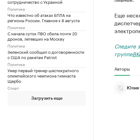
сотрудничество с Украиной
Политика
Еще неск
Что известно об атаках БПЛА на
регионы России. Главное к 8 августа
диспетче
Политика
электропе
С начала суток ПВО сбила почти 20
дронов, летевших на Москву
Следите 
Политика
Зеленский сообщил о договоренности
группе
ВК
с США по ракетам Patriot
Политика
Авторы
Умер первый тренер шестикратного
олимпийского чемпиона гимнаста
Щербо
Спорт
Юлия 
Загрузить еще