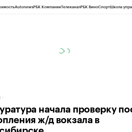
жимость
Autonews
РБК Компании
Телеканал
РБК Вино
Спорт
Школа упра
д
Стиль
Крипто
РБК Бизнес-среда
Дискуссионный клуб
Исследования
К
рагентов
Политика
Экономика
Бизнес
Технологии и медиа
Финансы
Рын
к
уратура начала проверку по
опления ж/д вокзала в
сибирске