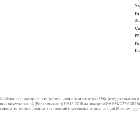
Хо
Ре
Зн
Са
РБ
РБ
Шк
ения и материалы информационного агентства «РБК» (свидетельство о 
овых коммуникаций (Роскомнадзор) 09.12.2015 за номером ИА №ФС77-63848) 
 связи, информационных технологий и массовых коммуникаций (Роскомнадз