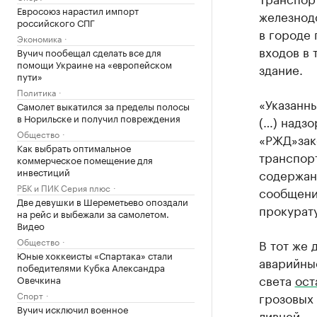
Евросоюз нарастил импорт
железнодо
российского СПГ
в городе 
Экономика
входов в 
Вучич пообещал сделать все для
помощи Украине на «европейском
здание.
пути»
Политика
«Указанн
Самолет выкатился за пределы полосы
в Норильске и получил повреждения
(…) надз
Общество
«РЖД»зак
Как выбрать оптимальное
транспор
коммерческое помещение для
инвестиций
содержани
РБК и ПИК Серия плюс
сообщени
Две девушки в Шереметьево опоздали
прокурат
на рейс и выбежали за самолетом.
Видео
Общество
В тот же 
Юные хоккеисты «Спартака» стали
аварийные
победителями Кубка Александра
света
ост
Овечкина
Спорт
грозовых
Вучич исключил военное
ливней.