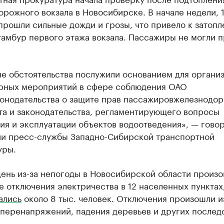
рожного вокзала в Новосибирске. В начале недели, 1
прошли сильные дожди и грозы, что привело к затоп
тамбур первого этажа вокзала. Пассажиры не могли п
ые обстоятельства послужили основанием для органи
орных мероприятий в сфере соблюдения ОАО
онодательства о защите прав пассажировжелезнодо
та и законодательства, регламентирующего вопросы
я и эксплуатации объектов водоотведения», — говор
и пресс-службы Западно-Сибирской транспортной
уры.
день из-за непогоды в Новосибирской области произ
 отключения электричества в 12 населенных пунктах,
ались
около 8 тыс. человек. Отключения произошли и
 перенапряжений, падения деревьев и других послед