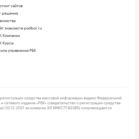
стинг сайтов
г.решения
акомства
йт знакомств podbor.ru
К Компании
К Курсы
ола управления РБК
регистрации средства массовой информации выдано Федеральной
и сетевого издания «РБК» (свидетельство о регистрации средства
ор) 03.12.2021 за номером ЭЛ №ФС77-82385) сопровождаются