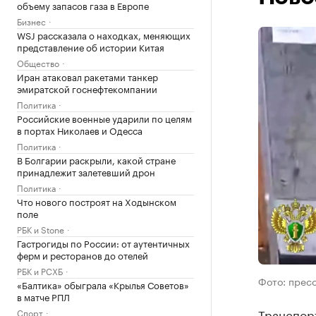
объему запасов газа в Европе
Бизнес
WSJ рассказала о находках, меняющих
представление об истории Китая
Общество
Иран атаковал ракетами танкер
эмиратской госнефтекомпании
Политика
Российские военные ударили по целям
в портах Николаев и Одесса
Политика
В Болгарии раскрыли, какой стране
принадлежит залетевший дрон
Политика
Что нового построят на Ходынском
поле
РБК и Stone
Гастрогиды по России: от аутентичных
ферм и ресторанов до отелей
РБК и РСХБ
Фото: прес
«Балтика» обыграла «Крылья Советов»
в матче РПЛ
Транспор
Спорт