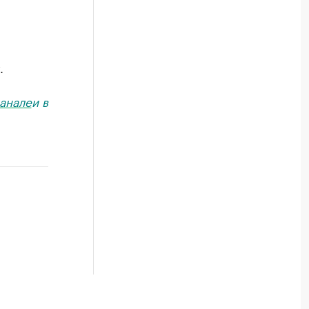
.
анале
и в