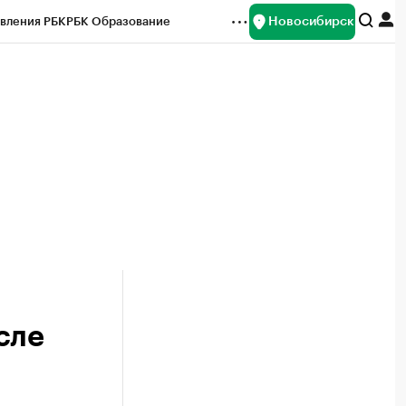
Новосибирск
вления РБК
РБК Образование
редитные рейтинги
Франшизы
Газета
ок наличной валюты
сле