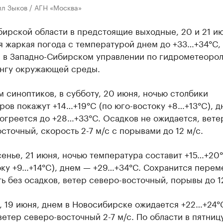
л Зыков / АГН «Москва»
ирской области в предстоящие выходные, 20 и 21 ию
я жаркая погода с температурой днем до +33…+34°C,
 в Западно-Сибирском управлении по гидрометеорол
нгу окружающей среды.
 синоптиков, в субботу, 20 июня, ночью столбики
ов покажут +14…+19°C (по юго-востоку +8…+13°C), д
огреется до +28…+33°C. Осадков не ожидается, вете
сточный, скорость 2-7 м/с с порывами до 12 м/с.
енье, 21 июня, ночью температура составит +15…+20°
оку +9…+14°C), днем — +29…+34°C. Сохранится перем
ь без осадков, ветер северо-восточный, порывы до 12
, 19 июня, днем в Новосибирске ожидается +22…+24°C
ветер северо-восточный 2-7 м/с. По области в пятниц