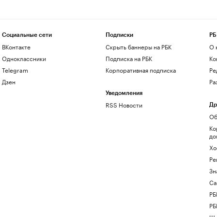
Социальные сети
Подписки
РБ
ВКонтакте
Скрыть баннеры на РБК
О 
Одноклассники
Подписка на РБК
Ко
Telegram
Корпоративная подписка
Ре
Дзен
Ра
Уведомления
RSS Новости
Др
Об
Ко
до
Хо
Ре
Зн
Са
РБ
РБ
Шк