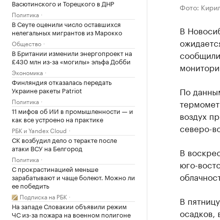
Васютинского и Торецкого в ДНР
Фото: Кирил
Политика
В Сеуте оценили число оставшихся
В Новосиб
нелегальных мигрантов из Марокко
ожидаетс
Общество
В Британии изменили энергопроект на
сообщили
£430 млн из-за «могилы» эльфа Добби
монитори
Экономика
Финляндия отказалась передать
По данным
Украине ракеты Patriot
Политика
термометр
11 мифов об ИИ в промышленности — и
воздух пр
как все устроено на практике
северо-во
РБК и Yandex Cloud
СК возбудил дело о теракте после
атаки ВСУ на Белгород
В воскрес
Политика
юго-вост
С прокрастинацией меньше
облачност
зарабатывают и чаще болеют. Можно ли
ее победить
Подписка на РБК
В пятницу
На западе Словакии объявили режим
осадков, 
ЧС из-за пожара на военном полигоне