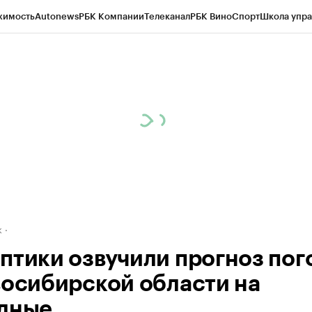
жимость
Autonews
РБК Компании
Телеканал
РБК Вино
Спорт
Школа упра
д
Стиль
Крипто
РБК Бизнес-среда
Дискуссионный клуб
Исследования
К
рагентов
Политика
Экономика
Бизнес
Технологии и медиа
Финансы
Рын
к
птики озвучили прогноз пог
восибирской области на
дные