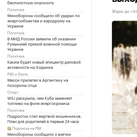
беспилотную опасность
Политика
Жара до +3
Минобороны сообщило об ударах по
энергообъектам и аэродрому на
Украине
Политика
В МИД России заявили об оказании
Румынией прямой военной помощи
Украине
Политика
Каким будет новый эпицентр деловой
активности на Ходынке
РБК и Stone
Месси прилетел в Аргентину на
похороны отца
Спорт
WSJ раскрыла, чем Куба заменяет
топливо на фоне энергокризиса
Политика
Подросток стал жертвой мошенников.
План для родителей в первые 24 часа
Подписка на РБК
Минобороны сообщило о взятии