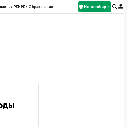
Новосибирск
вления РБК
РБК Образование
редитные рейтинги
Франшизы
Газета
ок наличной валюты
оды