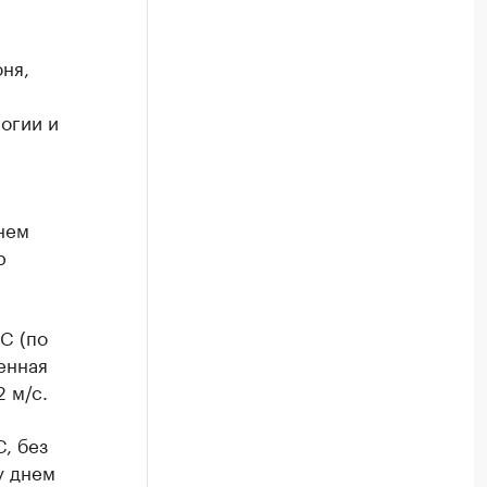
ня,
огии и
нем
р
C (по
енная
 м/с.
, без
у днем