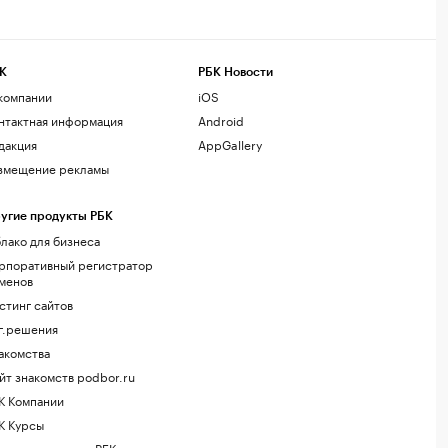
К
РБК Новости
компании
iOS
нтактная информация
Android
дакция
AppGallery
змещение рекламы
угие продукты РБК
лако для бизнеса
рпоративный регистратор
менов
стинг сайтов
г.решения
акомства
йт знакомств podbor.ru
К Компании
К Курсы
ола управления РБК