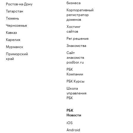
бизнеса
Ростов-на-Дону
Корпоративный
Татарстан
регистратор
Тюмень
доменов
Черноземье
Хостинг
сайтов
Кавказ
Рег.решения
Карелия
Знакомства
Мурманск
Сайт
Приморский
знакомств
край
podbor.ru
РБК
Компании
РБК Курсы
Школа
управления
РБК
РБК
Новости
iOS
Android