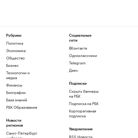
Рубрики
Социальные
сети
Политика
ВКонтакте
Экономика
Одноклассники
Общество
Telegram
Бизнес
Дзен
Технологии и
медиа
Финансы
Подписки
Скрыть баннеры
Биографии
на РБК
База знаний
Подписка на РБК
РБК Образование
Корпоративная
подписка
Новости
регионов
Уведомления
Санкт-Петербург
RSS Новости
и область