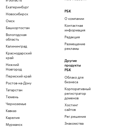
Екатеринбург
РБК
Новосибирск
О компании
Омск
Контактная
Башкортостан
информация
Вологодская
Редакция
область
Размещение
Калининград
рекламы
Краснодарский
край
Другие
Нижний
продукты
Новгород
РБК
Пермский край
Облако для
бизнеса
Ростов-на-Дону
Корпоративный
Татарстан
регистратор
Тюмень
доменов
Черноземье
Хостинг
сайтов
Кавказ
Рег.решения
Карелия
Знакомства
Мурманск