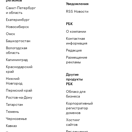
регионов
Уведомления
Санкт-Петербург
RSS Новости
и область
Екатеринбург
РБК
Новосибирск
О компании
Омск
Контактная
Башкортостан
информация
Вологодская
Редакция
область
Размещение
Калининград
рекламы
Краснодарский
край
Другие
Нижний
продукты
Новгород
РБК
Пермский край
Облако для
бизнеса
Ростов-на-Дону
Корпоративный
Татарстан
регистратор
Тюмень
доменов
Черноземье
Хостинг
сайтов
Кавказ
Рег.решения