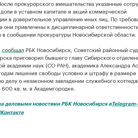
После прокурорского вмешательства указанные сотр
доли в уставном капитале и акций коммерческой
ии в доверительное управление иных лиц. По требо
а они привлечены к дисциплинарной ответственности
я в сообщении прокуратуры Новосибирской области.
е
сообщал
РБК Новосибирск, Советский районный суд
рска приговорил бывшего главу Сибирского отделен
й академии наук (СО РАН), академика Александра Ас
годам лишения свободы условно и штрафу в размере
по делу о незаконном завладении служебного коттедж
600 кв. м. в Академгородке.
за деловыми новостями РБК Новосибирск в
Telegram-
Контакте