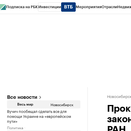
Подписка на РБК
Инвестиции
Мероприятия
Отрасли
Недви
РБК Курсы
РБК Life
Тренды
Визионеры
Национальные проекты
Горо
Спецпроекты СПб
Конференции СПб
Спецпроекты
Проверка конт
Новосибирс
Все новости
Новосибирск
Весь мир
Прок
Вучич пообещал сделать все для
помощи Украине на «европейском
зако
пути»
Политика
РАН