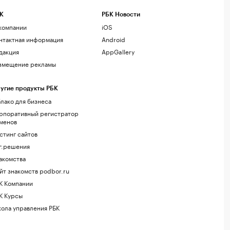
К
РБК Новости
компании
iOS
нтактная информация
Android
дакция
AppGallery
змещение рекламы
угие продукты РБК
лако для бизнеса
рпоративный регистратор
менов
стинг сайтов
г.решения
акомства
йт знакомств podbor.ru
К Компании
К Курсы
ола управления РБК