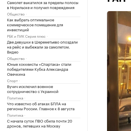
Самолет выкатился за пределы полосы
в Норильске и получил повреждения
Общество
Как выбрать оптимальное
коммерческое помещение для
инвестиций
РБК и ПИК Серия плюс
Две девушки в Шереметьево опоздали
на рейс и выбежали за самолетом.
Видео
Общество
Юные хоккеисты «Спартака» стали
победителями Кубка Александра
Овечкина
Спорт
Вучич исключил военное
сотрудничество с Украиной
Политика
Что известно об атаках БПЛА на
регионы России. Главное к 8 августа
Политика
С начала суток ПВО сбила почти 20
дронов, летевших на Москву