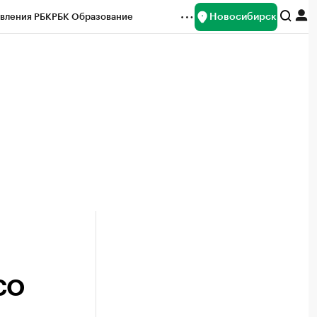
Новосибирск
вления РБК
РБК Образование
редитные рейтинги
Франшизы
Газета
ок наличной валюты
СО