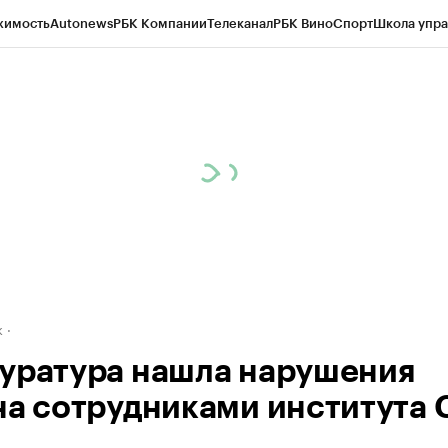
жимость
Autonews
РБК Компании
Телеканал
РБК Вино
Спорт
Школа упра
д
Стиль
Крипто
РБК Бизнес-среда
Дискуссионный клуб
Исследования
К
рагентов
Политика
Экономика
Бизнес
Технологии и медиа
Финансы
Рын
к
уратура нашла нарушения
на сотрудниками института 