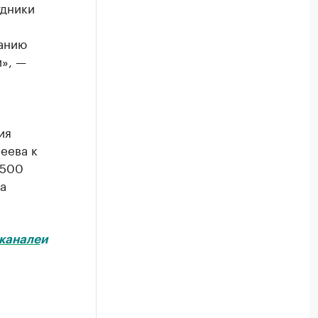
удники
ванию
», —
ия
еева к
 500
а
канале
и