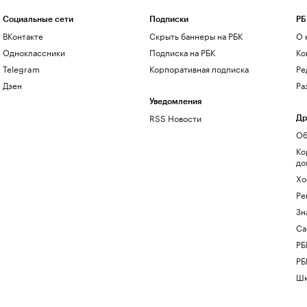
Социальные сети
Подписки
РБ
ВКонтакте
Скрыть баннеры на РБК
О 
Одноклассники
Подписка на РБК
Ко
Telegram
Корпоративная подписка
Ре
Дзен
Ра
Уведомления
RSS Новости
Др
Об
Ко
до
Хо
Ре
Зн
Са
РБ
РБ
Шк