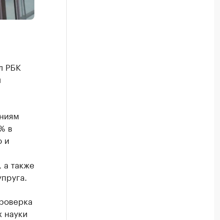
л РБК
и
аниям
% в
ю и
 а также
пруга.
роверка
х науки