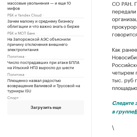
СО РАН. 
массовые увольнения — и еще 10
мифов
передали 
РБК и Yandex Cloud
организац
Зачем малому и среднему бизнесу
прокурор
облигации и что важно знать о бирже
РБК и МСП Банк
говоритс
На Запорожской АЭС объяснили
причину отключения внешнего
Как ране
электропитания
Новосиби
Политика
Число пострадавших при атаке БПЛА
Российско
на Ильский НПЗ выросло до шести
четырем 
Политика
тыс. руб 
Плющенко назвал радостью
возвращение Валиевой и Трусовой на
площадью 
турниры ISU
Спорт
Следите 
Загрузить еще
в группе
В
\