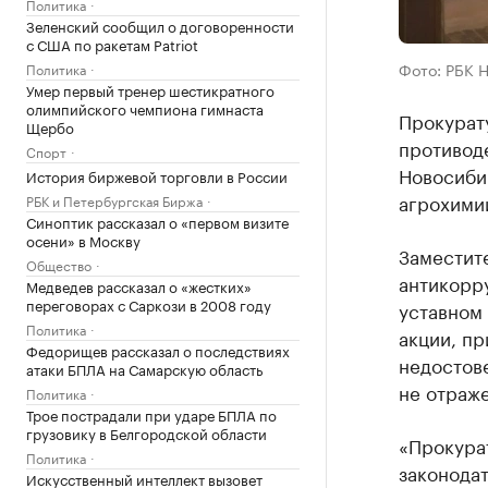
Политика
Зеленский сообщил о договоренности
с США по ракетам Patriot
Фото: РБК 
Политика
Умер первый тренер шестикратного
олимпийского чемпиона гимнаста
Прокурат
Щербо
противод
Спорт
Новосибир
История биржевой торговли в России
агрохими
РБК и Петербургская Биржа
Синоптик рассказал о «первом визите
осени» в Москву
Заместит
Общество
антикорр
Медведев рассказал о «жестких»
переговорах с Саркози в 2008 году
уставном 
Политика
акции, пр
Федорищев рассказал о последствиях
недостове
атаки БПЛА на Самарскую область
не отраже
Политика
Трое пострадали при ударе БПЛА по
грузовику в Белгородской области
«Прокура
Политика
законодат
Искусственный интеллект вызовет