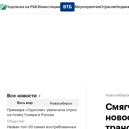
Подписка на РБК
Инвестиции
Мероприятия
Отрасли
Недви
РБК Курсы
РБК Life
Тренды
Визионеры
Национальные проекты
Горо
Спецпроекты СПб
Конференции СПб
Спецпроекты
Проверка конт
Новосибирс
Все новости
Новосибирск
Весь мир
Смяг
Премьера «Одиссеи» увеличила спрос
на поэму Гомера в России
ново
Общество
Назван топ-30 самых востребованных
тран