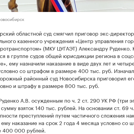
Новосибирск
рский областной суд смягчил приговор экс-директор
льного казенного учреждения «Центр управления го
тротранспортом» (МКУ ЦУГАЭТ) Александру Руденко. 
ся в группе судов общей юрисдикции региона в соцс
е», ему назначили наказание в виде двух лет и четыр
словно со штрафом в размере 400 тыс. руб. Изнача
орожный районный суд Новосибирска приговорил ег
овно и штрафу в размере 800 тыс. руб.
Руденко А.В. осужденным по ч. 2 ст. 290 УК РФ (три э
сумму взяток 140 тыс. рублей. На основании ст. 69 ч.
упности преступлений путем частичного сложения на
 ему наказание на срок 2 года 4 месяца условно со 
е 400 000 рублей.