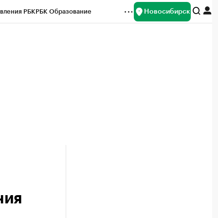
Новосибирск
вления РБК
РБК Образование
редитные рейтинги
Франшизы
Газета
ок наличной валюты
ния