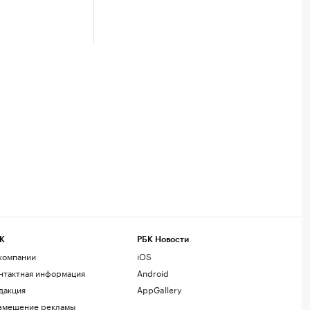
К
РБК Новости
компании
iOS
нтактная информация
Android
дакция
AppGallery
змещение рекламы