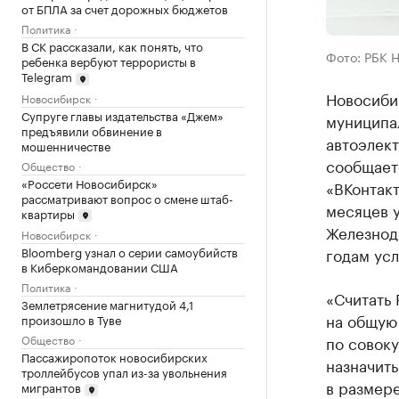
от БПЛА за счет дорожных бюджетов
Политика
В СК рассказали, как понять, что
Фото: РБК 
ребенка вербуют террористы в
Telegram
Новосиби
Новосибирск
Супруге главы издательства «Джем»
муниципа
предъявили обвинение в
автоэлек
мошенничестве
сообщает
Общество
«Россети Новосибирск»
«ВКонтакт
рассматривают вопрос о смене штаб-
месяцев у
квартиры
Железнод
Новосибирск
годам усл
Bloomberg узнал о серии самоубийств
в Киберкомандовании США
Политика
«Считать 
Землетрясение магнитудой 4,1
на общую 
произошло в Туве
по совок
Общество
Пассажиропоток новосибирских
назначить
троллейбусов упал из-за увольнения
в размер
мигрантов