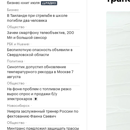
бизнес-книг июля
РАДИО
Бизнес
В Таиланде при стрельбе в школе
погибли два человека
Общество
Зачем смартфону телеобъектив, 200
Мп и большой сенсор
РБК и Huawei
Беспилотную опасность объявили в
Свердловской области
Политика
Синоптик допустил обновление
температурного рекорда в Москве 7
августа
Общество
На фоне проблем с топливом резко
вырос спрос и продажи б/у
электрокаров
Новосибирск
Умерла заслуженный тренер России по
фехтованию Фаина Саевич
Общество
Минтранс предложил защищать трассы