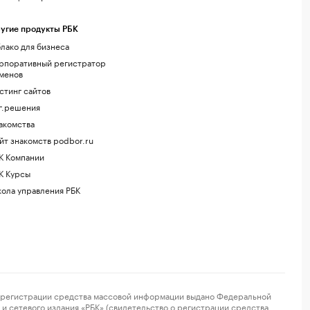
угие продукты РБК
лако для бизнеса
рпоративный регистратор
менов
стинг сайтов
г.решения
акомства
йт знакомств podbor.ru
К Компании
К Курсы
ола управления РБК
регистрации средства массовой информации выдано Федеральной
и сетевого издания «РБК» (свидетельство о регистрации средства