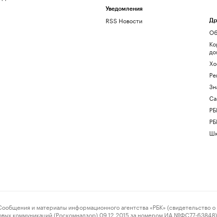
Уведомления
RSS Новости
Др
Об
Ко
до
Хо
Ре
Зн
Са
РБ
РБ
Шк
ения и материалы информационного агентства «РБК» (свидетельство о 
овых коммуникаций (Роскомнадзор) 09.12.2015 за номером ИА №ФС77-63848) 