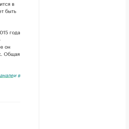
ится в
т быть
015 года
о
е он
х. Общая
анале
и в