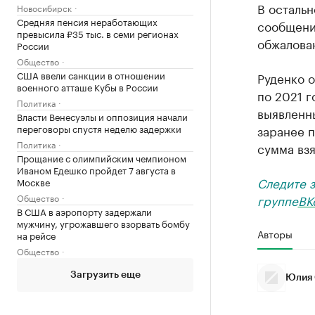
В остальн
Новосибирск
Средняя пенсия неработающих
сообщени
превысила ₽35 тыс. в семи регионах
обжалован
России
Общество
США ввели санкции в отношении
Руденко о
военного атташе Кубы в России
по 2021 г
Политика
выявленны
Власти Венесуэлы и оппозиция начали
переговоры спустя неделю задержки
заранее 
Политика
сумма взя
Прощание с олимпийским чемпионом
Иваном Едешко пройдет 7 августа в
Следите 
Москве
Общество
группе
ВК
В США в аэропорту задержали
мужчину, угрожавшего взорвать бомбу
Авторы
на рейсе
Общество
Загрузить еще
Юлия 