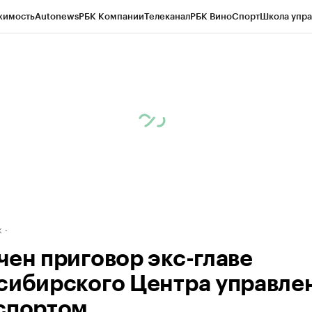
жимость
Autonews
РБК Компании
Телеканал
РБК Вино
Спорт
Школа упра
д
Стиль
Крипто
РБК Бизнес-среда
Дискуссионный клуб
Исследования
К
рагентов
Политика
Экономика
Бизнес
Технологии и медиа
Финансы
Рын
к
чен приговор экс-главе
сибирского Центра управле
спортом