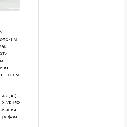
у
родским
Как
ети
ех
льно
о к трем
пизода)
 3 УК РФ
казания
штрафом