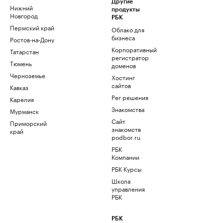
Другие
Нижний
продукты
Новгород
РБК
Пермский край
Облако для
бизнеса
Ростов-на-Дону
Корпоративный
Татарстан
регистратор
Тюмень
доменов
Черноземье
Хостинг
сайтов
Кавказ
Рег.решения
Карелия
Знакомства
Мурманск
Сайт
Приморский
знакомств
край
podbor.ru
РБК
Компании
РБК Курсы
Школа
управления
РБК
РБК