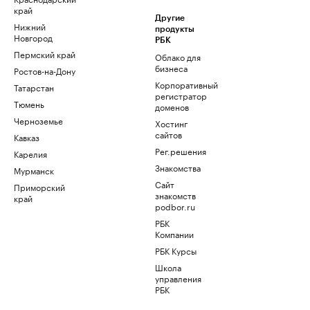
край
Другие
Нижний
продукты
Новгород
РБК
Пермский край
Облако для
бизнеса
Ростов-на-Дону
Корпоративный
Татарстан
регистратор
Тюмень
доменов
Черноземье
Хостинг
сайтов
Кавказ
Рег.решения
Карелия
Знакомства
Мурманск
Сайт
Приморский
знакомств
край
podbor.ru
РБК
Компании
РБК Курсы
Школа
управления
РБК