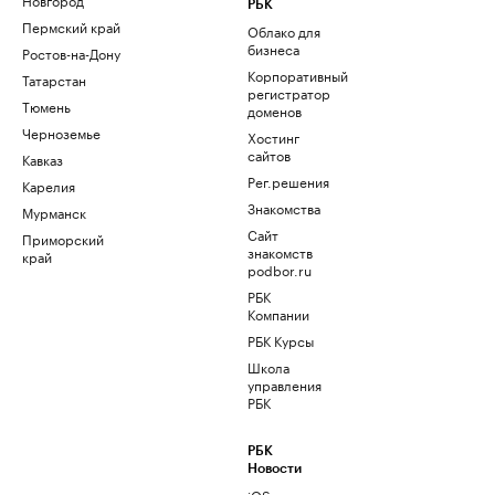
РБК
Пермский край
Облако для
бизнеса
Ростов-на-Дону
Корпоративный
Татарстан
регистратор
Тюмень
доменов
Черноземье
Хостинг
сайтов
Кавказ
Рег.решения
Карелия
Знакомства
Мурманск
Сайт
Приморский
знакомств
край
podbor.ru
РБК
Компании
РБК Курсы
Школа
управления
РБК
РБК
Новости
iOS