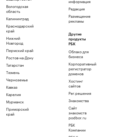
информация
Вологодская
Редакция
область
Размещение
Калининград
рекламы
Краснодарский
край
Другие
Нижний
продукты
Новгород
РБК
Пермский край
Облако для
бизнеса
Ростов-на-Дону
Корпоративный
Татарстан
регистратор
Тюмень
доменов
Черноземье
Хостинг
сайтов
Кавказ
Рег.решения
Карелия
Знакомства
Мурманск
Сайт
Приморский
знакомств
край
podbor.ru
РБК
Компании
РБК Курсы