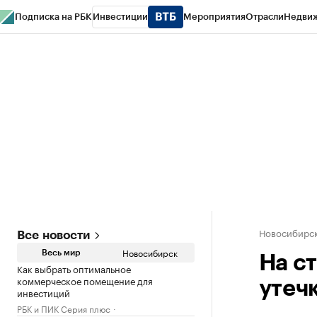
Подписка на РБК
Инвестиции
Мероприятия
Отрасли
Недви
РБК Курсы
РБК Life
Тренды
Визионеры
Национальные проекты
Горо
Спецпроекты СПб
Конференции СПб
Спецпроекты
Проверка конт
Новосибирс
Все новости
Новосибирск
Весь мир
На с
Как выбрать оптимальное
коммерческое помещение для
утеч
инвестиций
РБК и ПИК Серия плюс