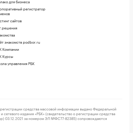
лако для бизнеса
рпоративный регистратор
менов
стинг сайтов
г.решения
акомства
йт знакомств podbor.ru
К Компании
К Курсы
ола управления РБК
регистрации средства массовой информации выдано Федеральной
и сетевого издания «РБК» (свидетельство о регистрации средства
ор) 03.12.2021 за номером ЭЛ №ФС77-82385) сопровождаются