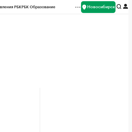
Новосибирск
вления РБК
РБК Образование
редитные рейтинги
Франшизы
Газета
ок наличной валюты