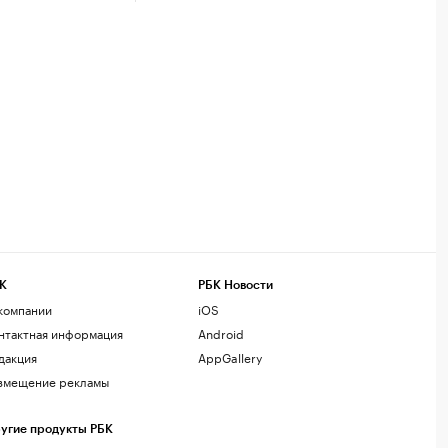
К
РБК Новости
компании
iOS
нтактная информация
Android
дакция
AppGallery
змещение рекламы
угие продукты РБК