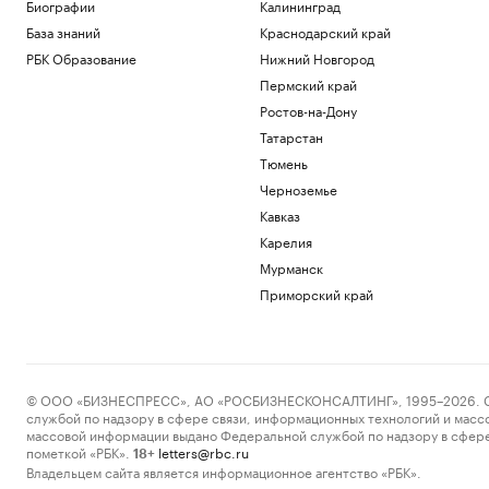
Биографии
Калининград
Спорт
В Москве упростили выдачу
База знаний
Краснодарский край
разрешений на перемещение
РБК Образование
Нижний Новгород
строительных отходов
Пермский край
Бизнес
Ростов-на-Дону
В Финляндии при попытке сварить
самогон в ванной взорвалась квартира
Татарстан
Общество
Тюмень
Один из крупнейших производителей
Черноземье
человекоподобных роботов выйдет на
IPO
Кавказ
Инвестиции
Карелия
Верховный суд Швеции утвердил
Мурманск
передачу сухогруза «Каффа» Украине
Приморский край
Политика
РНПК продолжит перестраховывать
военные риски в Азовском и Черном
морях
Бизнес
© ООО «БИЗНЕСПРЕСС», АО «РОСБИЗНЕСКОНСАЛТИНГ», 1995–2026. Сообщ
службой по надзору в сфере связи, информационных технологий и масс
Загрузить еще
массовой информации выдано Федеральной службой по надзору в сфере
пометкой «РБК».
letters@rbc.ru
18+
Владельцем сайта является информационное агентство «РБК».