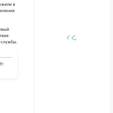
ужили в
селения
овый
твия
 службы.
m-