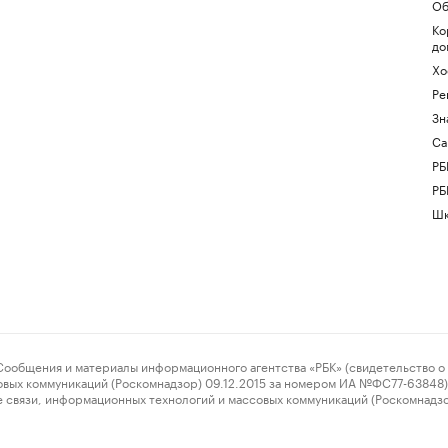
Об
Ко
до
Хо
Ре
Зн
Са
РБ
РБ
Шк
ения и материалы информационного агентства «РБК» (свидетельство о 
овых коммуникаций (Роскомнадзор) 09.12.2015 за номером ИА №ФС77-63848) 
 связи, информационных технологий и массовых коммуникаций (Роскомнадз