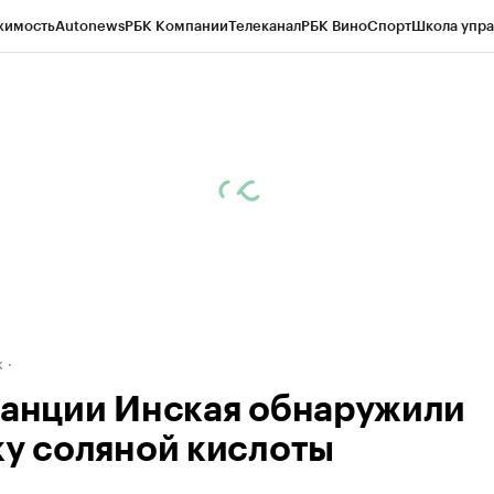
жимость
Autonews
РБК Компании
Телеканал
РБК Вино
Спорт
Школа упра
д
Стиль
Крипто
РБК Бизнес-среда
Дискуссионный клуб
Исследования
К
рагентов
Политика
Экономика
Бизнес
Технологии и медиа
Финансы
Рын
к
танции Инская обнаружили
ку соляной кислоты