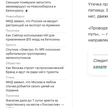
Санкции помешали запустить
Утечка п
авиамаршрут из Новосибирска в
пятницу. 
Белокуриху
нет, движ
Новосибирск
МИД заявил, что Россия не вводит
рестрикций на экспорт из Армении
«Проводя
Политика
путь», — 
Как Сэйлор использовал ИИ для
направле
привлечения $15 млрд на биткоины
Крипто
Спутник «Электро-Л» №5 пополнил
орбитальную группировку
метеоспутников
Следит
Общество
канале
Как Москва строит гастрономический
бренд и едут ли ради него туристы
Стиль
МИД заявил, что Москва в любом
случае добьется своих целей на
Украине
Политика
Фанатам дали до 7 суток ареста за
пиротехнику на матче «Локомотив» —
ЦСКА