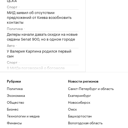
Спорт
МИД заявил об отсутствии
предложений от Киева возобновить
контакты
Политика
Дилеры начали давать скидки на новые
седаны Senat 900, но в одном городе
Авто
У Валерия Карпина родился первый
сын
Спорт
В МИДе поговоркой о богомоле
ответили на попытки поссорить Москву
и Пекин
Рубрики
Новости регионов
Политика
Политика
Санкт-Петербург и область
«Ростелеком» объяснил сбой в работе
Рунета
Экономика
Екатеринбург
Технологии и медиа
Общество
Новосибирск
История биржевой торговли в России
Бизнес
Омск
РБК и Петербургская Биржа
Технологии и медиа
Башкортостан
Российские гимнастки поедут на ЧМ в
Финансы
Вологодская область
Германию без флага и гимна