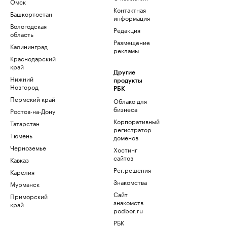
Омск
Контактная
Башкортостан
информация
Вологодская
Редакция
область
Размещение
Калининград
рекламы
Краснодарский
край
Другие
Нижний
продукты
Новгород
РБК
Пермский край
Облако для
бизнеса
Ростов-на-Дону
Корпоративный
Татарстан
регистратор
Тюмень
доменов
Черноземье
Хостинг
сайтов
Кавказ
Рег.решения
Карелия
Знакомства
Мурманск
Сайт
Приморский
знакомств
край
podbor.ru
РБК