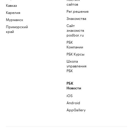
сайтов
Кавказ
Рег.решения
Карелия
Знакомства
Мурманск
Сайт
Приморский
знакомств
край
podbor.ru
РБК
Компании
РБК Курсы
Школа
управления
РБК
РБК
Новости
iOS
Android
AppGallery