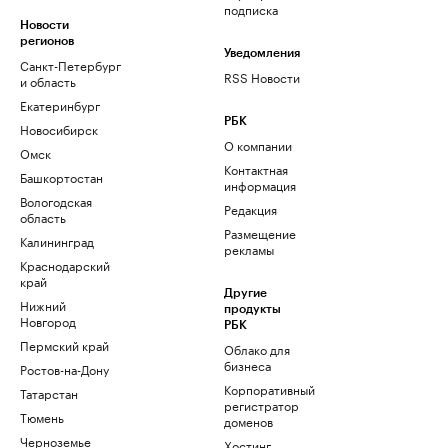
подписка
Новости
регионов
Уведомления
Санкт-Петербург
RSS Новости
и область
Екатеринбург
РБК
Новосибирск
О компании
Омск
Контактная
Башкортостан
информация
Вологодская
Редакция
область
Размещение
Калининград
рекламы
Краснодарский
край
Другие
Нижний
продукты
Новгород
РБК
Пермский край
Облако для
бизнеса
Ростов-на-Дону
Корпоративный
Татарстан
регистратор
Тюмень
доменов
Черноземье
Хостинг