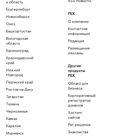
RSS Новости
и область
Екатеринбург
РБК
Новосибирск
О компании
Омск
Контактная
Башкортостан
информация
Вологодская
Редакция
область
Размещение
Калининград
рекламы
Краснодарский
край
Другие
Нижний
продукты
Новгород
РБК
Пермский край
Облако для
бизнеса
Ростов-на-Дону
Корпоративный
Татарстан
регистратор
Тюмень
доменов
Черноземье
Хостинг
сайтов
Кавказ
Рег.решения
Карелия
Знакомства
Мурманск