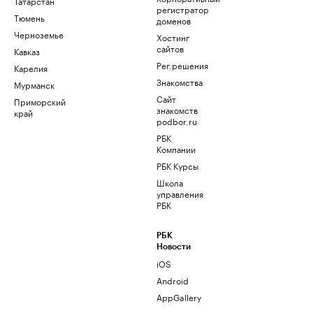
Татарстан
регистратор
Тюмень
доменов
Черноземье
Хостинг
сайтов
Кавказ
Рег.решения
Карелия
Знакомства
Мурманск
Сайт
Приморский
знакомств
край
podbor.ru
РБК
Компании
РБК Курсы
Школа
управления
РБК
РБК
Новости
iOS
Android
AppGallery