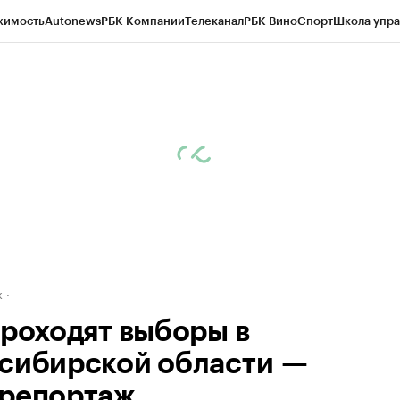
жимость
Autonews
РБК Компании
Телеканал
РБК Вино
Спорт
Школа упра
д
Стиль
Крипто
РБК Бизнес-среда
Дискуссионный клуб
Исследования
К
рагентов
Политика
Экономика
Бизнес
Технологии и медиа
Финансы
Рын
к
проходят выборы в
сибирской области —
репортаж