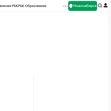
Новосибирск
вления РБК
РБК Образование
редитные рейтинги
Франшизы
Газета
ок наличной валюты