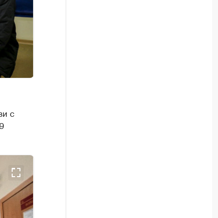
зи с
9