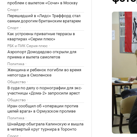
проблем с вылетом «Сочи» в Москву
Спорт
Перешедший в «Лидс» Траффорд стал
самым дорогим британским вратарем
Спорт
Как устроены приватные террасы в
квартирах «Серии плюс»
РБК и ПИК Серия плюс
Аэропорт Домодедово открыли для
приема и вылета самолетов
Политика
Женщина и ребенок погибли во время
непогоды в Смоленске
Общество
В суде по делу о порнографии для экс-
участницы «Дома-2» запросили арест
Общество
Иран сообщил об «операции против
целей врага» в Ормузском проливе
Политика
Шнайдер обыграла Калинскую и вышла
в четвертый круг турнира в Торонто
Спорт