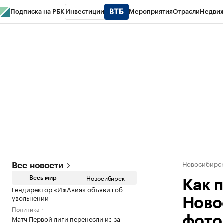
Подписка на РБК
Инвестиции
Мероприятия
Отрасли
Недви
РБК Курсы
РБК Life
Тренды
Визионеры
Национальные проекты
Горо
Спецпроекты СПб
Конференции СПб
Спецпроекты
Проверка конт
Новосибирс
Все новости
Новосибирск
Весь мир
Как 
Гендиректор «ИжАвиа» объявил об
увольнении
Ново
Политика
Матч Первой лиги перенесли из-за
фото