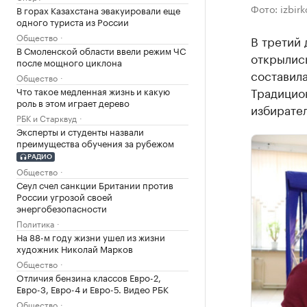
Фото: izbir
В горах Казахстана эвакуировали еще
одного туриста из России
Общество
В третий 
В Смоленской области ввели режим ЧС
открылись
после мощного циклона
составила
Общество
Традицио
Что такое медленная жизнь и какую
роль в этом играет дерево
избирател
РБК и Старквуд
Эксперты и студенты назвали
преимущества обучения за рубежом
РАДИО
Общество
Сеул счел санкции Британии против
России угрозой своей
энергобезопасности
Политика
На 88-м году жизни ушел из жизни
художник Николай Марков
Общество
Отличия бензина классов Евро-2,
Евро-3, Евро-4 и Евро-5. Видео РБК
Общество