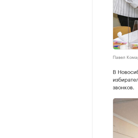
Павел Комар
В Новоси
избирател
звонков.