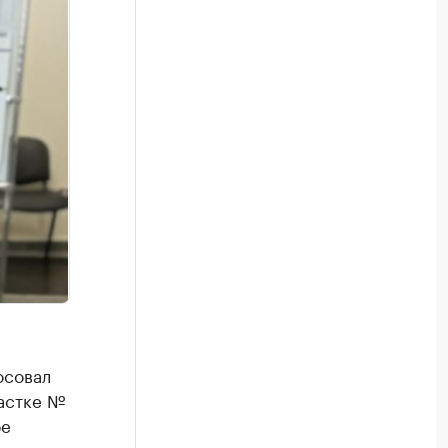
осовал
частке №
ое