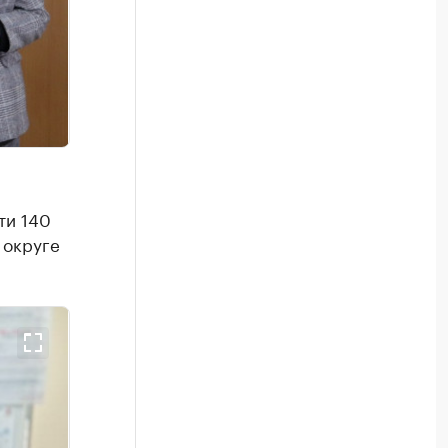
ти 140
 округе