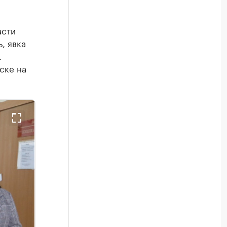
асти
, явка
.
ске на