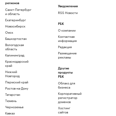
регионов
Уведомления
Санкт-Петербург
RSS Новости
и область
Екатеринбург
РБК
Новосибирск
О компании
Омск
Контактная
Башкортостан
информация
Вологодская
Редакция
область
Размещение
Калининград
рекламы
Краснодарский
край
Другие
Нижний
продукты
Новгород
РБК
Пермский край
Облако для
бизнеса
Ростов-на-Дону
Корпоративный
Татарстан
регистратор
Тюмень
доменов
Черноземье
Хостинг
сайтов
Кавказ