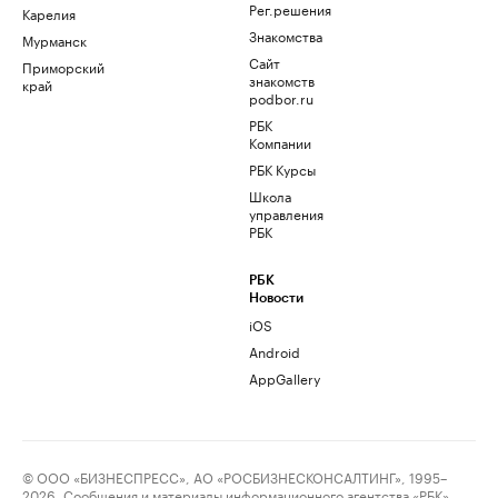
Рег.решения
Карелия
Знакомства
Мурманск
Сайт
Приморский
знакомств
край
podbor.ru
РБК
Компании
РБК Курсы
Школа
управления
РБК
РБК
Новости
iOS
Android
AppGallery
© ООО «БИЗНЕСПРЕСС», АО «РОСБИЗНЕСКОНСАЛТИНГ», 1995–
2026. Сообщения и материалы информационного агентства «РБК»