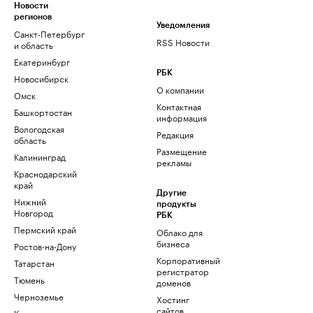
Новости
регионов
Уведомления
Санкт-Петербург
RSS Новости
и область
Екатеринбург
РБК
Новосибирск
О компании
Омск
Контактная
Башкортостан
информация
Вологодская
Редакция
область
Размещение
Калининград
рекламы
Краснодарский
край
Другие
Нижний
продукты
Новгород
РБК
Пермский край
Облако для
бизнеса
Ростов-на-Дону
Корпоративный
Татарстан
регистратор
Тюмень
доменов
Черноземье
Хостинг
сайтов
Кавказ