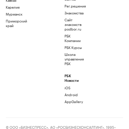
Рег.решения
Карелия
Знакомства
Мурманск
Сайт
Приморский
знакомств
край
podbor.ru
РБК
Компании
РБК Курсы
Школа
управления
РБК
РБК
Новости
iOS
Android
AppGallery
© ООО «БИЗНЕСПРЕСС», АО «РОСБИЗНЕСКОНСАЛТИНГ», 1995–