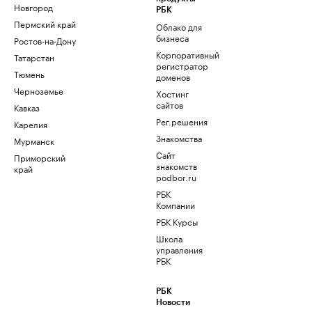
Новгород
РБК
Пермский край
Облако для
бизнеса
Ростов-на-Дону
Корпоративный
Татарстан
регистратор
Тюмень
доменов
Черноземье
Хостинг
сайтов
Кавказ
Рег.решения
Карелия
Знакомства
Мурманск
Сайт
Приморский
знакомств
край
podbor.ru
РБК
Компании
РБК Курсы
Школа
управления
РБК
РБК
Новости