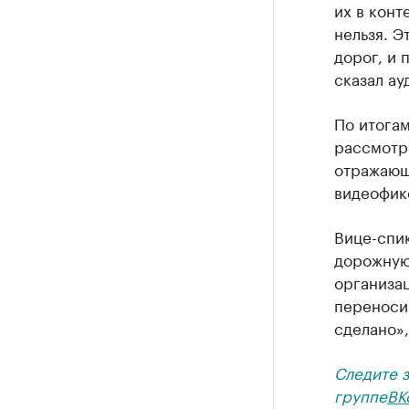
их в конт
нельзя. Э
дорог, и 
сказал ау
По итогам
рассмотре
отражающ
видеофик
Вице-спи
дорожную
организа
переносим
сделано»
Следите 
группе
ВК