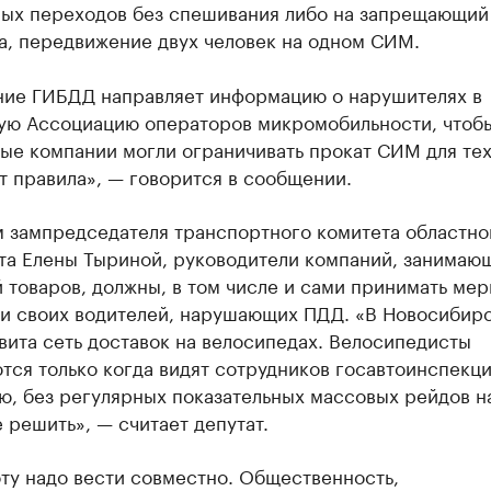
ых переходов без спешивания либо на запрещающий
а, передвижение двух человек на одном СИМ.
ние ГИБДД направляет информацию о нарушителях в
ую Ассоциацию операторов микромобильности, чтоб
е компании могли ограничивать прокат СИМ для тех,
 правила», — говорится в сообщении.
м зампредседателя транспортного комитета областно
та Елены Тыриной, руководители компаний, занимаю
 товаров, должны, в том числе и сами принимать мер
и своих водителей, нарушающих ПДД. «В Новосибир
вита сеть доставок на велосипедах. Велосипедисты
ся только когда видят сотрудников госавтоинспекции
ю, без регулярных показательных массовых рейдов н
 решить», — считает депутат.
ту надо вести совместно. Общественность,