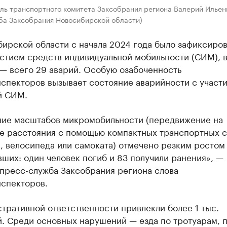
ль транспортного комитета Заксобрания региона Валерий Ильенк
ба Заксобрания Новосибирской области)
ирской области с начала 2024 года было зафиксиров
стием средств индивидуальной мобильности (СИМ), 
— всего 29 аварий. Особую озабоченность
нспекторов вызывает состояние аварийности с участ
й СИМ.
ние масштабов микромобильности (передвижение на
е расстояния с помощью компактных транспортных с
, велосипеда или самоката) отмечено резким ростом
ших: один человек погиб и 83 получили ранения», —
 пресс-служба Заксобрания региона слова
нспекторов.
тративной ответственности привлекли более 1 тыс.
й. Среди основных нарушений — езда по тротуарам, 