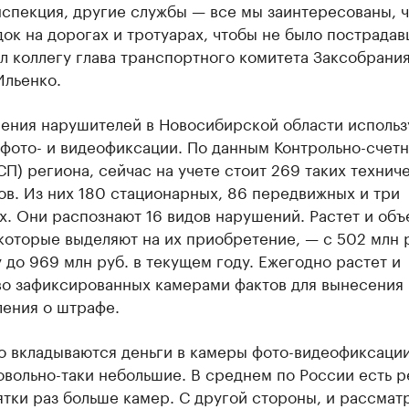
нспекция, другие службы — все мы заинтересованы, 
ок на дорогах и тротуарах, чтобы не было пострадав
л коллегу глава транспортного комитета Заксобрани
Ильенко.
ления нарушителей в Новосибирской области использ
фото- и видеофиксации. По данным Контрольно-счет
СП) региона, сейчас на учете стоит 269 таких технич
в. Из них 180 стационарных, 86 передвижных и три
. Они распознают 16 видов нарушений. Растет и объ
которые выделяют на их приобретение, — с 502 млн р
 до 969 млн руб. в текущем году. Ежегодно растет и
во зафиксированных камерами фактов для вынесения
ления о штрафе.
о вкладываются деньги в камеры фото-видеофиксации
вольно-таки небольшие. В среднем по России есть р
ятки раз больше камер. С другой стороны, и рассмат