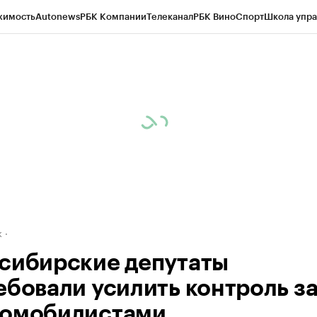
жимость
Autonews
РБК Компании
Телеканал
РБК Вино
Спорт
Школа упра
д
Стиль
Крипто
РБК Бизнес-среда
Дискуссионный клуб
Исследования
К
рагентов
Политика
Экономика
Бизнес
Технологии и медиа
Финансы
Рын
к
сибирские депутаты
ебовали усилить контроль з
омобилистами