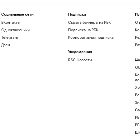
Социальные сети
Подписки
РБ
ВКонтакте
Скрыть баннеры на РБК
О 
Одноклассники
Подписка на РБК
Ко
Telegram
Корпоративная подписка
Ре
Дзен
Ра
Уведомления
RSS Новости
Др
Об
Ко
до
Хо
Ре
Зн
Са
РБ
РБ
Шк