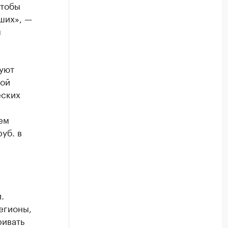
чтобы
ших», —
я
уют
ной
еских
ем
уб. в
.
егионы,
ривать