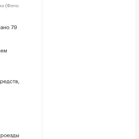
о (Фото:
ано 79
в
ием
редств,
проезды