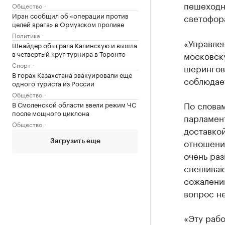
пешеходн
Общество
Иран сообщил об «операции против
светофор
целей врага» в Ормузском проливе
Политика
«Управле
Шнайдер обыграла Калинскую и вышла
в четвертый круг турнира в Торонто
московск
Спорт
шеринговы
В горах Казахстана эвакуировали еще
соблюдает
одного туриста из России
Общество
По слова
В Смоленской области ввели режим ЧС
после мощного циклона
парламен
Общество
доставкой
отношени
Загрузить еще
очень раз
спешивают
сожалени
вопрос не
«Эту рабо