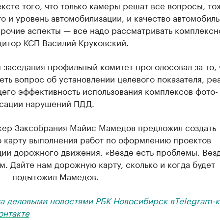
ексте того, что только камеры решат все вопросы, то
то и уровень автомобилизации, и качество автомобил
прочие аспекты — все надо рассматривать комплексн
дитор КСП Василий Круковский.
 заседания профильный комитет проголосовал за то,
ть вопрос об установлении целевого показателя, ре
его эффективность использования комплексов фото-
сации нарушений ПДД.
кер Заксобрания Майис Мамедов предложил создать
 карту выполнения работ по оформлению проектов
ции дорожного движения. «Везде есть проблемы. Вез
. Дайте нам дорожную карту, сколько и когда будет
, — подытожил Мамедов.
за деловыми новостями РБК Новосибирск в
Telegram-к
онтакте