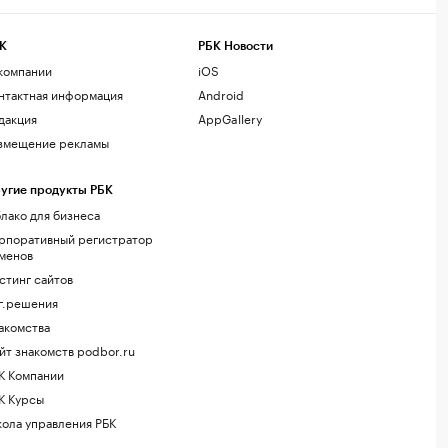
К
РБК Новости
компании
iOS
нтактная информация
Android
дакция
AppGallery
змещение рекламы
угие продукты РБК
лако для бизнеса
рпоративный регистратор
менов
стинг сайтов
г.решения
акомства
йт знакомств podbor.ru
К Компании
К Курсы
ола управления РБК