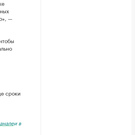
же
ьных
о», —
 чтобы
ально
де сроки
анале
и в