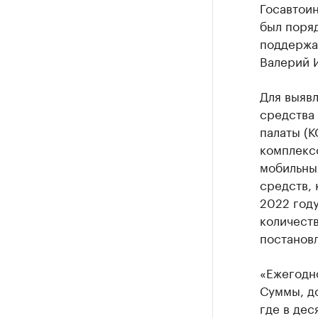
Госавтои
был поряд
поддержа
Валерий 
Для выяв
средства 
палаты (К
комплексо
мобильных
средств, 
2022 году
количест
постанов
«Ежегодн
Суммы, до
где в дес