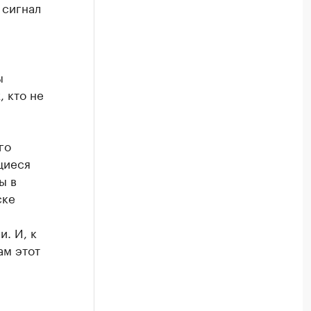
 сигнал
ы
 кто не
го
щиеся
ы в
ске
. И, к
ам этот