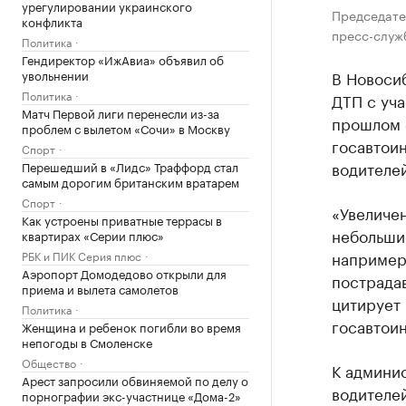
урегулировании украинского
Председате
конфликта
пресс-служ
Политика
Гендиректор «ИжАвиа» объявил об
увольнении
В Новосиб
Политика
ДТП с уча
Матч Первой лиги перенесли из-за
прошлом 
проблем с вылетом «Сочи» в Москву
госавтои
Спорт
водителе
Перешедший в «Лидс» Траффорд стал
самым дорогим британским вратарем
Спорт
«Увеличе
Как устроены приватные террасы в
небольши
квартирах «Серии плюс»
например
РБК и ПИК Серия плюс
Аэропорт Домодедово открыли для
пострадав
приема и вылета самолетов
цитирует
Политика
госавтои
Женщина и ребенок погибли во время
непогоды в Смоленске
Общество
К админис
Арест запросили обвиняемой по делу о
водителе
порнографии экс-участнице «Дома-2»