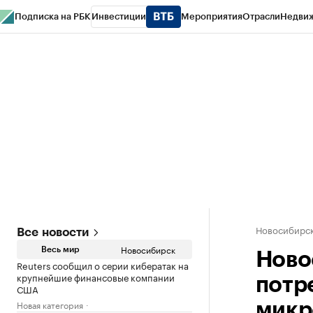
Подписка на РБК
Инвестиции
Мероприятия
Отрасли
Недви
РБК Курсы
РБК Life
Тренды
Визионеры
Национальные проекты
Горо
Спецпроекты СПб
Конференции СПб
Спецпроекты
Проверка конт
Новосибирс
Все новости
Новосибирск
Весь мир
Ново
Reuters сообщил о серии кибератак на
крупнейшие финансовые компании
потр
США
Новая категория
микр