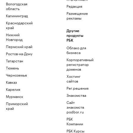
Вологодская
Редакция
область
Размещение
Калининград
рекламы
Краснодарский
край
Другие
Нижний
продукты
Новгород
РБК
Пермский край
Облако для
бизнеса
Ростов-на-Дону
Корпоративный
Татарстан
регистратор
Тюмень
доменов
Черноземье
Хостинг
сайтов
Кавказ
Рег.решения
Карелия
Знакомства
Мурманск
Сайт
Приморский
знакомств
край
podbor.ru
РБК
Компании
РБК Курсы