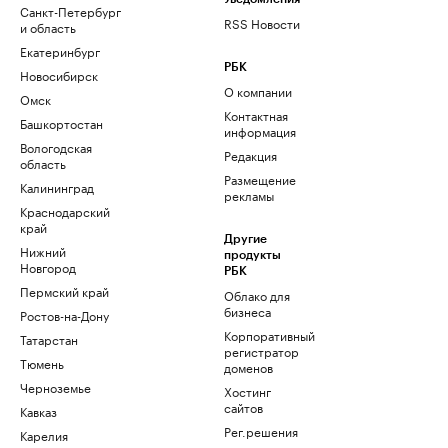
Санкт-Петербург
RSS Новости
и область
Екатеринбург
РБК
Новосибирск
О компании
Омск
Контактная
Башкортостан
информация
Вологодская
Редакция
область
Размещение
Калининград
рекламы
Краснодарский
край
Другие
Нижний
продукты
Новгород
РБК
Пермский край
Облако для
бизнеса
Ростов-на-Дону
Корпоративный
Татарстан
регистратор
Тюмень
доменов
Черноземье
Хостинг
сайтов
Кавказ
Рег.решения
Карелия