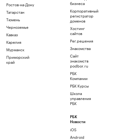
бизнеса
Ростов-на-Дону
Корпоративный
Татарстан
регистратор
Тюмень
доменов
Черноземье
Хостинг
сайтов
Кавказ
Рег.решения
Карелия
Знакомства
Мурманск
Сайт
Приморский
знакомств
край
podbor.ru
РБК
Компании
РБК Курсы
Школа
управления
РБК
РБК
Новости
iOS
Android