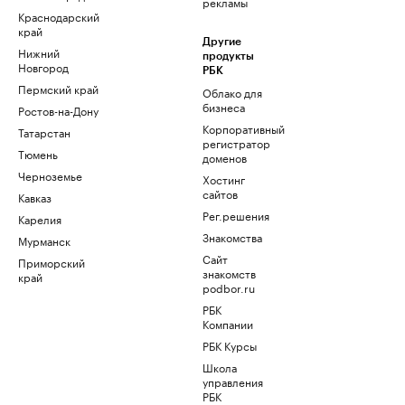
рекламы
Краснодарский
край
Другие
Нижний
продукты
Новгород
РБК
Пермский край
Облако для
бизнеса
Ростов-на-Дону
Корпоративный
Татарстан
регистратор
Тюмень
доменов
Черноземье
Хостинг
сайтов
Кавказ
Рег.решения
Карелия
Знакомства
Мурманск
Сайт
Приморский
знакомств
край
podbor.ru
РБК
Компании
РБК Курсы
Школа
управления
РБК