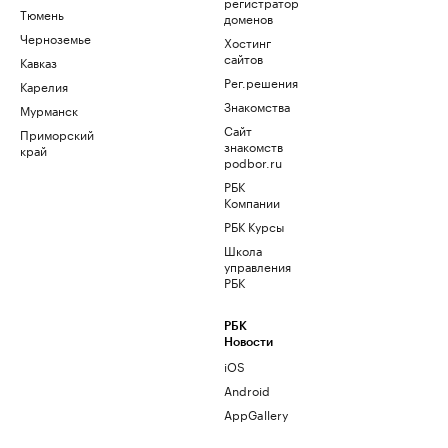
регистратор
Тюмень
доменов
Черноземье
Хостинг
сайтов
Кавказ
Рег.решения
Карелия
Знакомства
Мурманск
Сайт
Приморский
знакомств
край
podbor.ru
РБК
Компании
РБК Курсы
Школа
управления
РБК
РБК
Новости
iOS
Android
AppGallery