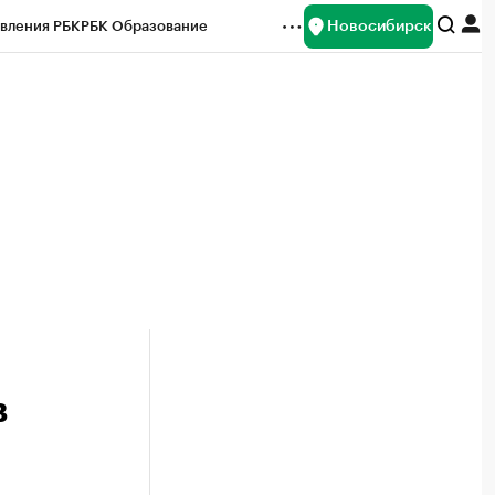
Новосибирск
вления РБК
РБК Образование
редитные рейтинги
Франшизы
Газета
ок наличной валюты
в