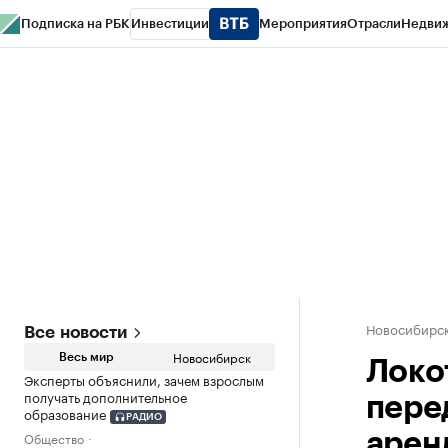
Подписка на РБК
Инвестиции
Мероприятия
Отрасли
Недви
РБК Курсы
РБК Life
Тренды
Визионеры
Национальные проекты
Горо
Спецпроекты СПб
Конференции СПб
Спецпроекты
Проверка конт
Новосибирс
Все новости
Новосибирск
Весь мир
Локо
Эксперты объяснили, зачем взрослым
получать дополнительное
пере
образование
РАДИО
Общество
арен