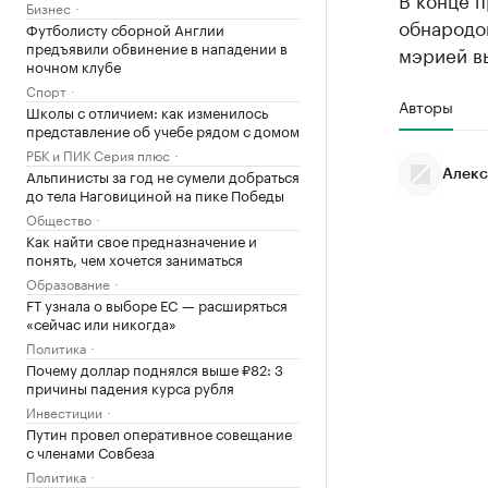
Бизнес
обнародо
Футболисту сборной Англии
предъявили обвинение в нападении в
мэрией вы
ночном клубе
Спорт
Авторы
Школы с отличием: как изменилось
представление об учебе рядом с домом
РБК и ПИК Серия плюс
Альпинисты за год не сумели добраться
Алекс
до тела Наговициной на пике Победы
Общество
Как найти свое предназначение и
понять, чем хочется заниматься
Образование
FT узнала о выборе ЕС — расширяться
«сейчас или никогда»
Политика
Почему доллар поднялся выше ₽82: 3
причины падения курса рубля
Инвестиции
Путин провел оперативное совещание
с членами Совбеза
Политика