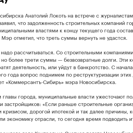
ибирска Анатолий Локоть на встрече с журналистам
заявил, что задолженность строительных компаний го
иципальными властями к концу текущего года соста
 Мэр отметил, что треть суммы вернуть не удастся.
и надо рассчитываться. Со строительными компаниям
 но более трети суммы — безвозвратные долги. Эти 
атят деятельность, или уйдут в банкротство. С начала
го года вопрос поднимем по реструктуризации этих 
ет «Коммерсантъ-Сибирь» мэра Новосибирска.
 главы города, муниципальные власти ужесточают по
и застройщиков: «Если раньше строительные органи
 кризисом, дорогой ипотекой и так далее причины, 
и экономику отрасли, то сегодня время подводить и
прошлого года Контрольно-Счетная палата Новосибир