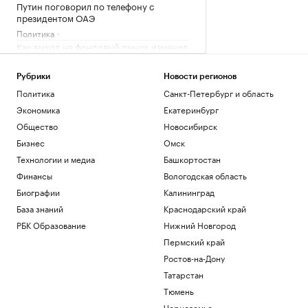
Путин поговорил по телефону с
президентом ОАЭ
Политика
Как выход на фондовый рынок изменил
компании малого бизнеса
РБК и МСП Банк
Рубрики
Новости регионов
В обмелевшем Дунае показался
Политика
Санкт-Петербург и область
фундамент моста времен Римской
Экономика
Екатеринбург
империи. Фото
Общество
Новосибирск
Общество
В Ялте разминируют безэкипажный
Бизнес
Омск
катер, выброшенный на берег
Технологии и медиа
Башкортостан
Политика
Финансы
Вологодская область
Российский защитник Мироманов
вернулся из НХЛ и перешел в СКА
Биографии
Калининград
Спорт
База знаний
Краснодарский край
РБК Образование
Нижний Новгород
Загрузить еще
Пермский край
Ростов-на-Дону
Татарстан
Тюмень
Черноземье