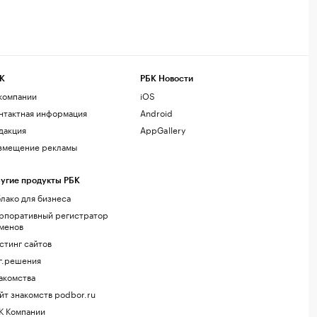
К
РБК Новости
компании
iOS
нтактная информация
Android
дакция
AppGallery
змещение рекламы
угие продукты РБК
лако для бизнеса
рпоративный регистратор
менов
стинг сайтов
г.решения
акомства
йт знакомств podbor.ru
К Компании