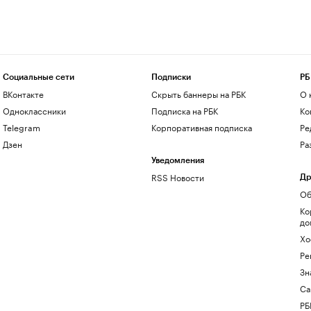
Социальные сети
Подписки
РБ
ВКонтакте
Скрыть баннеры на РБК
О 
Одноклассники
Подписка на РБК
Ко
Telegram
Корпоративная подписка
Ре
Дзен
Ра
Уведомления
RSS Новости
Др
Об
Ко
до
Хо
Ре
Зн
Са
РБ