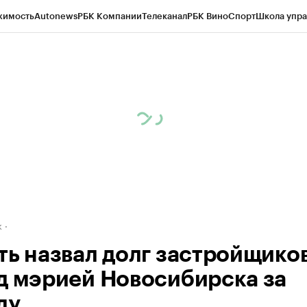
жимость
Autonews
РБК Компании
Телеканал
РБК Вино
Спорт
Школа упра
д
Стиль
Крипто
РБК Бизнес-среда
Дискуссионный клуб
Исследования
К
рагентов
Политика
Экономика
Бизнес
Технологии и медиа
Финансы
Рын
к
ть назвал долг застройщико
д мэрией Новосибирска за
ду