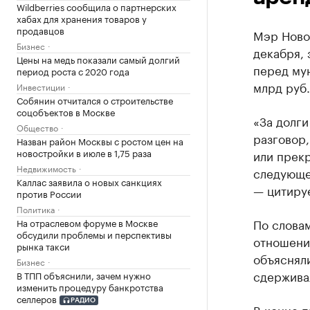
Wildberries сообщила о партнерских
хабах для хранения товаров у
продавцов
Мэр Новос
Бизнес
декабря, 
Цены на медь показали самый долгий
перед мун
период роста с 2020 года
млрд руб.
Инвестиции
Собянин отчитался о строительстве
соцобъектов в Москве
«За долг
Общество
разговор,
Назван район Москвы с ростом цен на
новостройки в июле в 1,75 раза
или прекр
Недвижимость
следующе
Каллас заявила о новых санкциях
— цитиру
против России
Политика
По словам
На отраслевом форуме в Москве
обсудили проблемы и перспективы
отношени
рынка такси
объясняли
Бизнес
сдерживал
В ТПП объяснили, зачем нужно
изменить процедуру банкротства
селлеров
РАДИО
В конце 