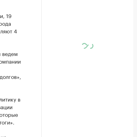
и, 19
рода
вляют 4
и ведем
компании
долгов»,
литику в
зации
которые
тоги».
ска