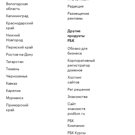
Вологодская
Редакция
область
Размещение
Калининград
рекламы
Краснодарский
край
Другие
Нижний
продукты
Новгород
РБК
Пермский край
Облако для
бизнеса
Ростов-на-Дону
Корпоративный
Татарстан
регистратор
Тюмень
доменов
Черноземье
Хостинг
сайтов
Кавказ
Рег.решения
Карелия
Знакомства
Мурманск
Сайт
Приморский
знакомств
край
podbor.ru
РБК
Компании
РБК Курсы