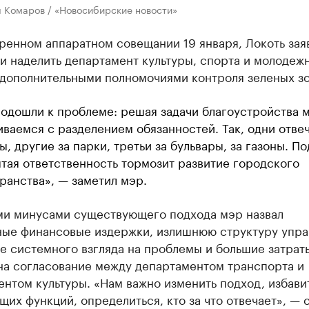
л Комаров / «Новосибирские новости»
ренном аппаратном совещании 19 января, Локоть зая
и наделить департамент культуры, спорта и молодеж
 дополнительными полномочиями контроля зеленых зо
одошли к проблеме: решая задачи благоустройства 
иваемся с разделением обязанностей. Так, одни отве
ы, другие за парки, третьи за бульвары, за газоны. П
тая ответственность тормозит развитие городского
ранства», — заметил мэр.
и минусами существующего подхода мэр назвал
ые финансовые издержки, излишнюю структуру упра
е системного взгляда на проблемы и большие затрат
на согласование между департаментом транспорта и
нтом культуры. «Нам важно изменить подход, избави
их функций, определиться, кто за что отвечает», — 