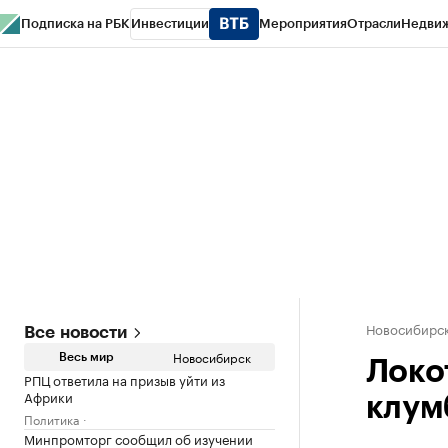
Подписка на РБК
Инвестиции
Мероприятия
Отрасли
Недви
РБК Курсы
РБК Life
Тренды
Визионеры
Национальные проекты
Горо
Спецпроекты СПб
Конференции СПб
Спецпроекты
Проверка конт
Новосибирс
Все новости
Новосибирск
Весь мир
Локо
РПЦ ответила на призыв уйти из
Африки
клум
Политика
Минпромторг сообщил об изучении