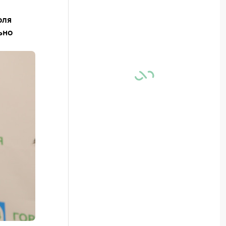
оля
ьно