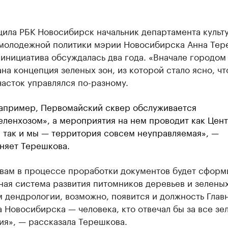
щила РБК Новосибирск начальник департамента культ
 молодежной политики мэрии Новосибирска Анна Тер
инициатива обсуждалась два года. «Вначале городом
на концепция зеленых зон, из которой стало ясно, чт
асток управлялся по-разному.
например, Первомайский сквер обслуживается
еленхозом», а мероприятия на нем проводит как Цен
, так и мы — территория совсем неуправляемая», —
няет Терешкова.
овам в процессе проработки документов будет сформ
ая система развития питомников деревьев и зеленых
 дендрологии, возможно, появится и должность Глав
 Новосибирска — человека, кто отвечал бы за все зе
ия», — рассказала Терешкова.