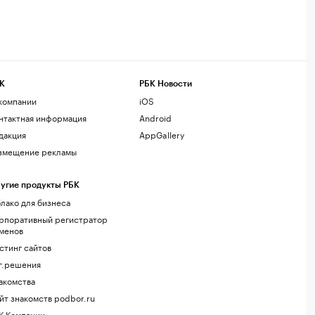
К
РБК Новости
компании
iOS
нтактная информация
Android
дакция
AppGallery
змещение рекламы
угие продукты РБК
лако для бизнеса
рпоративный регистратор
менов
стинг сайтов
г.решения
акомства
йт знакомств podbor.ru
К Компании