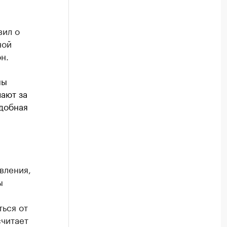
вил о
ной
н.
мы
чают за
одобная
вления,
ы
ться от
считает