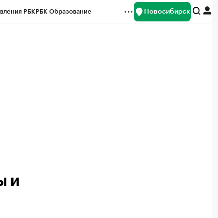
Новосибирск
вления РБК
РБК Образование
редитные рейтинги
Франшизы
Газета
ок наличной валюты
ы и