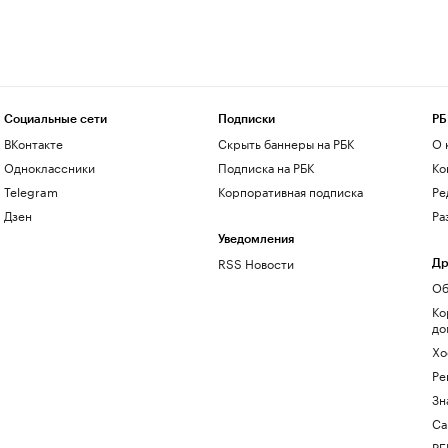
Социальные сети
Подписки
РБ
ВКонтакте
Скрыть баннеры на РБК
О 
Одноклассники
Подписка на РБК
Ко
Telegram
Корпоративная подписка
Ре
Дзен
Ра
Уведомления
RSS Новости
Др
Об
Ко
до
Хо
Ре
Зн
Са
РБ