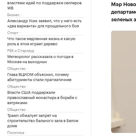
властями идей по поддержке селлеров
Мэр Ново
WB
департаме
Бизнес
Александр Усик заявил, что у него есть
зеленых з
«два варианта» для прощального боя
Спорт
Что такое медленная жизнь и какую
роль в этом играет дерево
РБК и Старквуд
Метеоролог рассказала о погоде в
Москве на выходных
Общество
Глава ВЦИОМ объяснил, почему
абитуриенты стали прагматичнее
Общество
Власти США поддержали
православный монастырь в борьбе с
ветряками
Общество
Трамп обжалует запрет на
строительство бального зала в Белом
доме
Политика