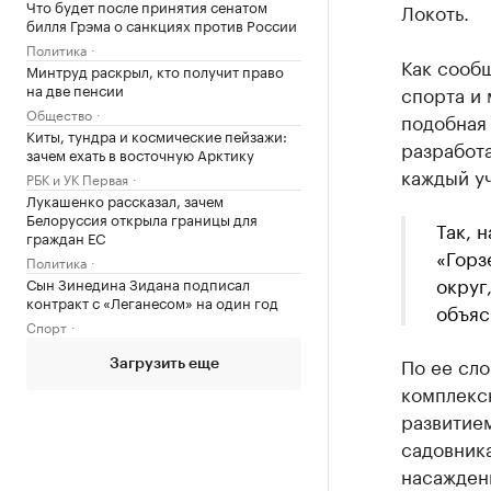
Что будет после принятия сенатом
Локоть.
билля Грэма о санкциях против России
Политика
Как сооб
Минтруд раскрыл, кто получит право
на две пенсии
спорта и
Общество
подобная 
Киты, тундра и космические пейзажи:
разработа
зачем ехать в восточную Арктику
каждый уч
РБК и УК Первая
Лукашенко рассказал, зачем
Белоруссия открыла границы для
Так, 
граждан ЕС
«Горз
Политика
округ
Сын Зинедина Зидана подписал
контракт с «Леганесом» на один год
объяс
Спорт
По ее сл
Загрузить еще
комплексн
развитием
садовника
насажден