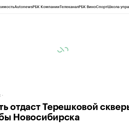
жимость
Autonews
РБК Компании
Телеканал
РБК Вино
Спорт
Школа упра
д
Стиль
Крипто
РБК Бизнес-среда
Дискуссионный клуб
Исследования
К
рагентов
Политика
Экономика
Бизнес
Технологии и медиа
Финансы
Рын
к
ть отдаст Терешковой сквер
бы Новосибирска