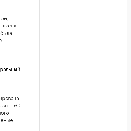
уры,
ешкова,
 была
о
тральный
ирована
 зон. «С
ного
леные