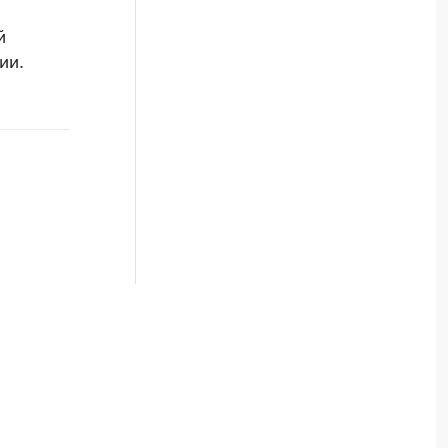
й
ии.