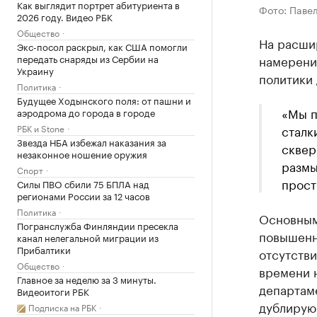
Как выглядит портрет абитуриента в
Фото: Паве
2026 году. Видео РБК
Общество
На расши
Экс-посол раскрыл, как США помогли
передать снаряды из Сербии на
намерени
Украину
политики
Политика
Будущее Ходынского поля: от пашни и
«Мы п
аэродрома до города в городе
РБК и Stone
сталк
Звезда НБА избежал наказания за
сквер
незаконное ношение оружия
размы
Спорт
прост
Силы ПВО сбили 75 БПЛА над
регионами России за 12 часов
Политика
Основным
Погранслужба Финляндии пресекла
повышенн
канал нелегальной миграции из
Прибалтики
отсутстви
Общество
времени 
Главное за неделю за 3 минуты.
департаме
Видеоитоги РБК
дублирующ
Подписка на РБК